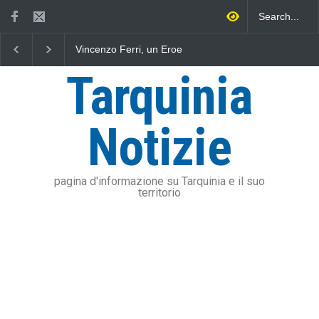
Vincenzo Ferri, un Eroe
Fratelli d'Italia critica
App
tarquiniese senza tomba
Sposetti per l'aumento
es
dell'addizionale IRPEF: "una
del
Tarquinia
stangata per i cittadini"
sod
Ol
ri
Notizie
pagina d'informazione su Tarquinia e il suo
territorio