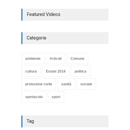
TARQUINIA NELLA "DIVINA
Featured Videos
COMMEDIA"
Articoli
,
cultura
27 Marzo 2020
Categorie
SE NE VA UN ALTRO PEZZO
DI STORIA DEL LIDO DI
TARQUINIA
ambiente
Articoli
Comune
Articoli
,
cultura
8 Maggio 2020
cultura
Estate 2018
politica
protezione civile
sanità
sociale
spettacolo
sport
Tag