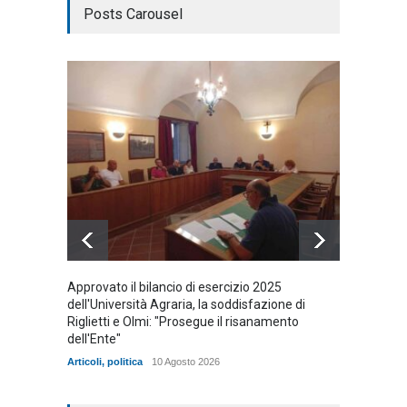
Posts Carousel
Approvato il bilancio di esercizio 2025
Vincen
dell'Università Agraria, la soddisfazione di
tomba
Riglietti e Olmi: "Prosegue il risanamento
Articoli
,
dell'Ente"
Articoli
,
politica
10 Agosto 2026