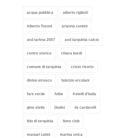
acqua pubblica
alberto riglietti
Alberto Tosoni
arianna centini
asd tarkna 2007
asd tarquinia calcio
centro storico
chiara bordi
comune di tarquinia
cristo risorto
divino etrusco
fabrizio ercolani
fare verde
foibe
fratelli d'italia
gino stella
Giulivi
iis cardarelli
lido di tarquinia
lions club
manuel catini
marina velca