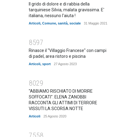
Il grido di dolore e di rabbia della
tarquiniese Silvia, malata gravissima. E'
italiana, nessuno l'aiuta !
Articoli
,
Comune
,
sanità
,
sociale
31 Maggio 2021
8597
Rinasce il "Villaggio Francese" con campi
di padel, area ristoro e piscina
Articoli
,
sport
27 Agosto 2023
8029
"ABBIAMO RISCHIATO DI MORIRE
SOFFOCATI". ELENA ZANOBBI
RACCONTA GLI ATTIMI DI TERRORE
VISSUTI LA SCORSA NOTTE
Articoli
25 Agosto 2020
7558