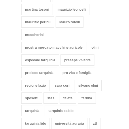
martina tosoni
maurizio leoncelli
maurizio perinu
Mauro rotelli
moscherini
mostra mercato macchine agricole
olmi
ospedale tarquinia
presepe vivente
pro loco tarquinia
pro vita e famiglia
regione lazio
sara cori
silvano olmi
sposetti
stas
talete
tarkna
tarquinia
tarquinia calcio
tarquinia lido
università agraria
ztl