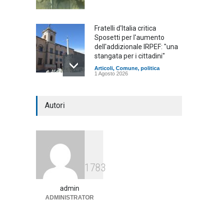
Fratelli d'Italia critica
Sposetti per l'aumento
dell'addizionale IRPEF: "una
stangata per i cittadini"
Articoli
,
Comune
,
politica
1 Agosto 2026
L'Università della Tuscia e
Autori
l'Assonautica Provinciale di
Viterbo uniti nella difesa del
mare
Articoli
,
sociale
1 Agosto 2026
Notte bianca a Tarquinia, un
1783
mezzo insuccesso
annunciato
admin
Articoli
1 Agosto 2026
ADMINISTRATOR