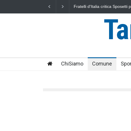
L'Università della Tuscia e l'As
uniti nella difesa del mare
Ta
ChiSiamo
Comune
Spor