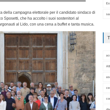
Es
ura della campagna elettorale per il candidato sindaco di
sa
o Sposetti, che ha accolto i suoi sostenitori al
argonauti al Lido, con una cena a buffet e tanta musica.
T
ac
Al
as
ce
co
di