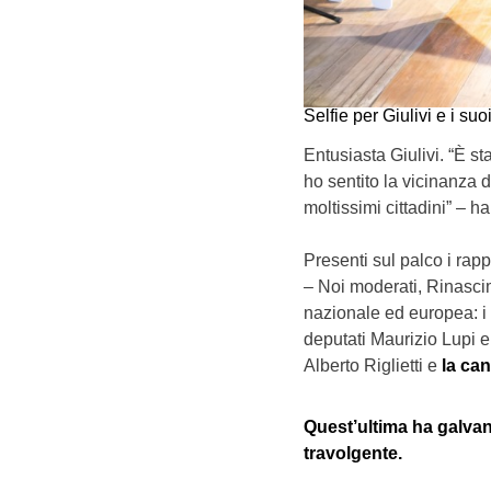
Selfie per Giulivi e i suo
Entusiasta Giulivi. “È s
ho sentito la vicinanza d
moltissimi cittadini” – h
Presenti sul palco i rappr
– Noi moderati, Rinascim
nazionale ed europea: i c
deputati Maurizio Lupi e 
Alberto Riglietti e
la can
Quest’ultima ha galvan
travolgente.