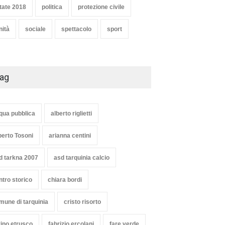
tate 2018
politica
protezione civile
nità
sociale
spettacolo
sport
ag
qua pubblica
alberto riglietti
berto Tosoni
arianna centini
d tarkna 2007
asd tarquinia calcio
ntro storico
chiara bordi
mune di tarquinia
cristo risorto
vino etrusco
fabrizio ercolani
fare verde