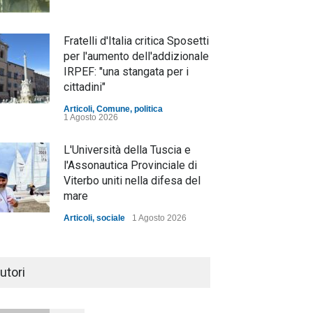
Fratelli d'Italia critica Sposetti
per l'aumento dell'addizionale
IRPEF: "una stangata per i
cittadini"
Articoli
,
Comune
,
politica
1 Agosto 2026
L'Università della Tuscia e
l'Assonautica Provinciale di
Viterbo uniti nella difesa del
mare
Articoli
,
sociale
1 Agosto 2026
Notte bianca a Tarquinia, un
mezzo insuccesso
utori
annunciato
Articoli
1 Agosto 2026