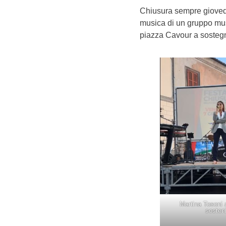
Chiusura sempre giovedì 
musica di un gruppo music
piazza Cavour a sostegn
Martina Tosoni a
sosteni