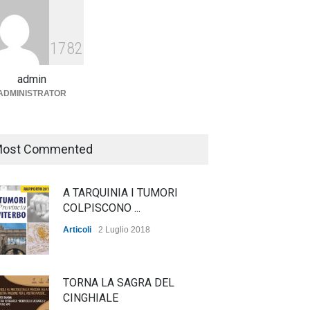
Agricoltura, dal Governo
arrivano i pagamenti PAC, la
1782
soddisfazione del Ministro
Lollobrigida
admin
ADMINISTRATOR
ambiente
,
Articoli
,
politica
27 Luglio 2026
ost Commented
A TARQUINIA I TUMORI
COLPISCONO ...
Articoli
2 Luglio 2018
TORNA LA SAGRA DEL
CINGHIALE