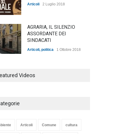
Articoli
2 Luglio 2018
AGRARIA, IL SILENZIO
ASSORDANTE DEI
SINDACATI
Articoli
,
politica
1 Ottobre 2018
TARQUINIA NELLA "DIVINA
COMMEDIA"
eatured Videos
Articoli
,
cultura
27 Marzo 2020
ategorie
SE NE VA UN ALTRO PEZZO
DI STORIA DEL LIDO DI
TARQUINIA
biente
Articoli
Comune
cultura
Articoli
,
cultura
8 Maggio 2020