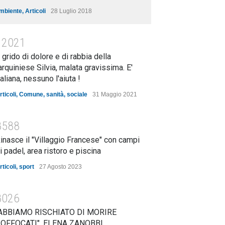
mbiente
,
Articoli
28 Luglio 2018
12021
l grido di dolore e di rabbia della
arquiniese Silvia, malata gravissima. E'
taliana, nessuno l'aiuta !
rticoli
,
Comune
,
sanità
,
sociale
31 Maggio 2021
8588
inasce il "Villaggio Francese" con campi
i padel, area ristoro e piscina
rticoli
,
sport
27 Agosto 2023
8026
ABBIAMO RISCHIATO DI MORIRE
OFFOCATI". ELENA ZANOBBI