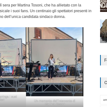
sera per Martina Tosoni, che ha allietato con la
ale i suoi fans. Un centinaio gli spettatori presenti in
o dell’unica candidata sindaco donna.
F
C
rringa i suoi
tori
am
Un momento dell’intervento di
Martina Tosoni