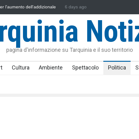
sonautica Provinciale di Viterbo
6 days ago
Vincenzo Ferri, un Eroe tarquinie
rquinia Noti
pagina d'informazione su Tarquinia e il suo territorio
t
Cultura
Ambiente
Spettacolo
Politica
S