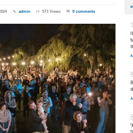
a
2024
admin
573 Views
0 comments
I
t
i
A
R
d
A
"
S