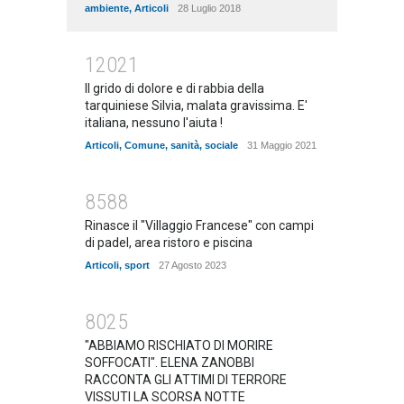
ambiente
,
Articoli
28 Luglio 2018
12021
Il grido di dolore e di rabbia della
tarquiniese Silvia, malata gravissima. E'
italiana, nessuno l'aiuta !
Articoli
,
Comune
,
sanità
,
sociale
31 Maggio 2021
8588
Rinasce il "Villaggio Francese" con campi
di padel, area ristoro e piscina
Articoli
,
sport
27 Agosto 2023
8025
"ABBIAMO RISCHIATO DI MORIRE
SOFFOCATI". ELENA ZANOBBI
RACCONTA GLI ATTIMI DI TERRORE
VISSUTI LA SCORSA NOTTE