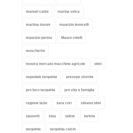
manuel catini
marina velca
martina tosoni
maurizio leoncelli
maurizio perinu
Mauro rotelli
moscherini
mostra mercato macchine agricole
olmi
ospedale tarquinia
presepe vivente
pro loco tarquinia
pro vita e famiglia
regione lazio
sara cori
silvano olmi
sposetti
stas
talete
tarkna
tarquinia
tarquinia calcio