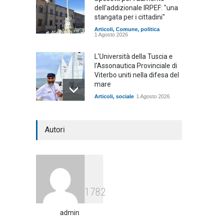
dell'addizionale IRPEF: "una
stangata per i cittadini"
Articoli
,
Comune
,
politica
1 Agosto 2026
L'Università della Tuscia e
l'Assonautica Provinciale di
Viterbo uniti nella difesa del
mare
Articoli
,
sociale
1 Agosto 2026
Notte bianca a Tarquinia, un
Autori
mezzo insuccesso
annunciato
Articoli
1 Agosto 2026
Agricoltura, dal Governo
1782
arrivano i pagamenti PAC, la
soddisfazione del Ministro
Lollobrigida
admin