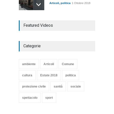
Articoli
,
politica
1 Ottobre 2018
TARQUINIA NELLA "DIVINA
Featured Videos
COMMEDIA"
Articoli
,
cultura
27 Marzo 2020
Categorie
SE NE VA UN ALTRO PEZZO
DI STORIA DEL LIDO DI
TARQUINIA
ambiente
Articoli
Comune
Articoli
,
cultura
8 Maggio 2020
cultura
Estate 2018
politica
protezione civile
sanità
sociale
spettacolo
sport