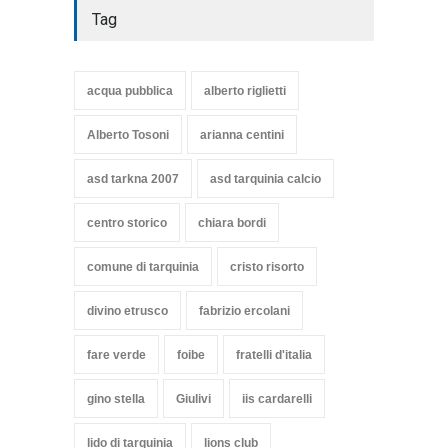
Tag
acqua pubblica
alberto riglietti
Alberto Tosoni
arianna centini
asd tarkna 2007
asd tarquinia calcio
centro storico
chiara bordi
comune di tarquinia
cristo risorto
divino etrusco
fabrizio ercolani
fare verde
foibe
fratelli d'italia
gino stella
Giulivi
iis cardarelli
lido di tarquinia
lions club