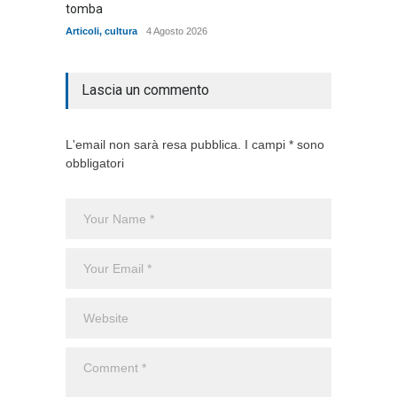
tomba
dell'ad
cittadin
Articoli
,
cultura
4 Agosto 2026
Articoli
,
Lascia un commento
L'email non sarà resa pubblica. I campi * sono
obbligatori