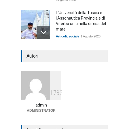
L'Università della Tuscia e
l'Assonautica Provinciale di
Viterbo uniti nella difesa del
mare
Articoli
,
sociale
1 Agosto 2026
Notte bianca a Tarquinia, un
Autori
mezzo insuccesso
annunciato
Articoli
1 Agosto 2026
Agricoltura, dal Governo
1782
arrivano i pagamenti PAC, la
soddisfazione del Ministro
Lollobrigida
admin
ADMINISTRATOR
ambiente
,
Articoli
,
politica
27 Luglio 2026