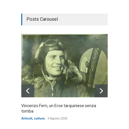
Posts Carousel
Vincenzo Ferri, un Eroe tarquiniese senza
Fratell
tomba
dell'ad
cittadin
Articoli
,
cultura
4 Agosto 2026
Articoli
,