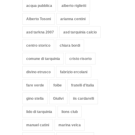
acqua pubblica
alberto riglietti
Alberto Tosoni
arianna centini
asd tarkna 2007
asd tarquinia calcio
centro storico
chiara bordi
comune di tarquinia
cristo risorto
divino etrusco
fabrizio ercolani
fare verde
foibe
fratelli d'italia
gino stella
Giulivi
iis cardarelli
lido di tarquinia
lions club
manuel catini
marina velca