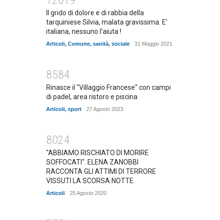
Il grido di dolore e di rabbia della
tarquiniese Silvia, malata gravissima. E'
italiana, nessuno l'aiuta !
Articoli
,
Comune
,
sanità
,
sociale
31 Maggio 2021
8584
Rinasce il "Villaggio Francese" con campi
di padel, area ristoro e piscina
Articoli
,
sport
27 Agosto 2023
8024
"ABBIAMO RISCHIATO DI MORIRE
SOFFOCATI". ELENA ZANOBBI
RACCONTA GLI ATTIMI DI TERRORE
VISSUTI LA SCORSA NOTTE
Articoli
25 Agosto 2020