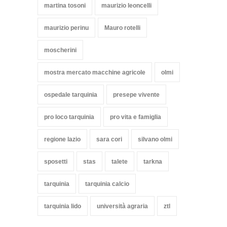
martina tosoni
maurizio leoncelli
maurizio perinu
Mauro rotelli
moscherini
mostra mercato macchine agricole
olmi
ospedale tarquinia
presepe vivente
pro loco tarquinia
pro vita e famiglia
regione lazio
sara cori
silvano olmi
sposetti
stas
talete
tarkna
tarquinia
tarquinia calcio
tarquinia lido
università agraria
ztl