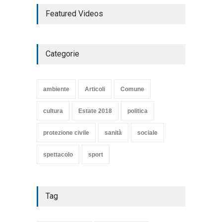
TARQUINIA NELLA "DIVINA
Featured Videos
COMMEDIA"
Articoli
,
cultura
27 Marzo 2020
Categorie
SE NE VA UN ALTRO PEZZO
DI STORIA DEL LIDO DI
TARQUINIA
ambiente
Articoli
Comune
Articoli
,
cultura
8 Maggio 2020
cultura
Estate 2018
politica
protezione civile
sanità
sociale
spettacolo
sport
Tag