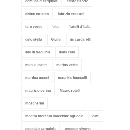
comune di tarquinia
cristo risorto
divino etrusco
fabrizio ercolani
fare verde
foibe
fratelli d'italia
gino stella
Giulivi
iis cardarelli
lido di tarquinia
lions club
manuel catini
marina velca
martina tosoni
maurizio leoncelli
maurizio perinu
Mauro rotelli
moscherini
mostra mercato macchine agricole
olmi
ospedale tarquinia
presepe vivente