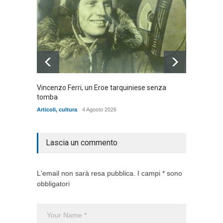
Vincenzo Ferri, un Eroe tarquiniese senza
Fratell
tomba
dell'ad
cittadin
Articoli
,
cultura
4 Agosto 2026
Articoli
,
Lascia un commento
L'email non sarà resa pubblica. I campi * sono
obbligatori