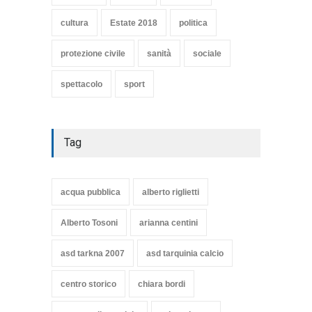
Articoli
,
cultura
8 Maggio 2020
cultura
Estate 2018
politica
protezione civile
sanità
sociale
spettacolo
sport
Tag
acqua pubblica
alberto riglietti
Alberto Tosoni
arianna centini
asd tarkna 2007
asd tarquinia calcio
centro storico
chiara bordi