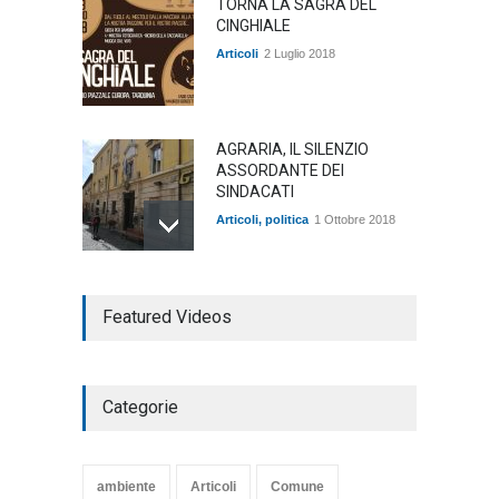
TORNA LA SAGRA DEL
CINGHIALE
Articoli
2 Luglio 2018
AGRARIA, IL SILENZIO
ASSORDANTE DEI
SINDACATI
Articoli
,
politica
1 Ottobre 2018
TARQUINIA NELLA "DIVINA
Featured Videos
COMMEDIA"
Articoli
,
cultura
27 Marzo 2020
Categorie
SE NE VA UN ALTRO PEZZO
DI STORIA DEL LIDO DI
TARQUINIA
ambiente
Articoli
Comune