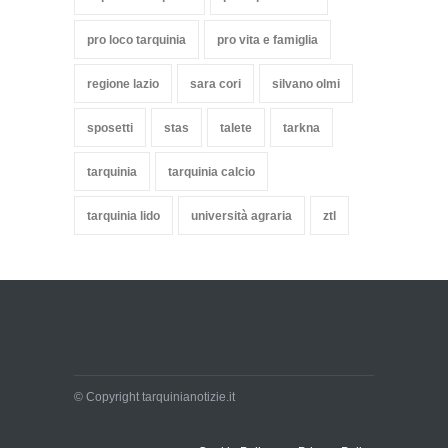
pro loco tarquinia
pro vita e famiglia
regione lazio
sara cori
silvano olmi
sposetti
stas
talete
tarkna
tarquinia
tarquinia calcio
tarquinia lido
università agraria
ztl
© Copyright tarquinianotizie.it