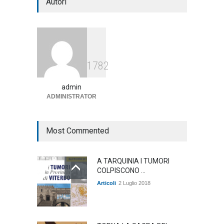
Autori
mezzo insuccesso
annunciato
Articoli
1 Agosto 2026
Agricoltura, dal Governo
1782
arrivano i pagamenti PAC, la
soddisfazione del Ministro
Lollobrigida
admin
ADMINISTRATOR
ambiente
,
Articoli
,
politica
27 Luglio 2026
Most Commented
A TARQUINIA I TUMORI
COLPISCONO ...
Articoli
2 Luglio 2018