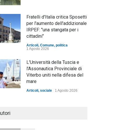
Fratelli d'Italia critica Sposetti
per l'aumento dell'addizionale
IRPEF: "una stangata per i
cittadini"
Articoli
,
Comune
,
politica
1 Agosto 2026
L'Università della Tuscia e
l'Assonautica Provinciale di
Viterbo uniti nella difesa del
mare
Articoli
,
sociale
1 Agosto 2026
Notte bianca a Tarquinia, un
mezzo insuccesso
utori
annunciato
Articoli
1 Agosto 2026