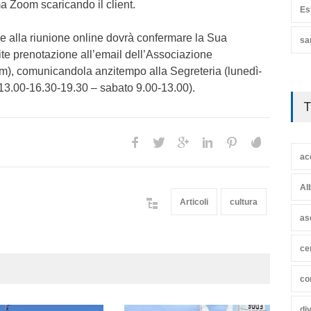
ma Zoom scaricando il client.
Es
e alla riunione online dovrà confermare la Sua
sa
te prenotazione all’email dell’Associazione
), comunicandola anzitempo alla Segreteria (lunedì-
13.00-16.30-19.30 – sabato 9.00-13.00).
T
ac
Al
Articoli
cultura
as
ce
co
di