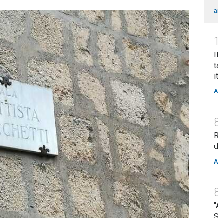
a
I
t
i
A
R
d
A
"
S