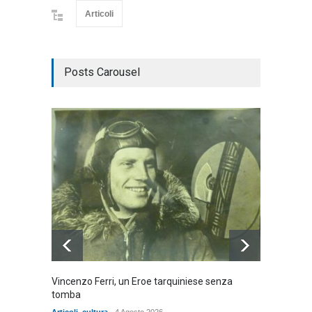
Articoli
Posts Carousel
Vincenzo Ferri, un Eroe tarquiniese senza
Fratell
tomba
dell'ad
cittadin
Articoli
,
cultura
4 Agosto 2026