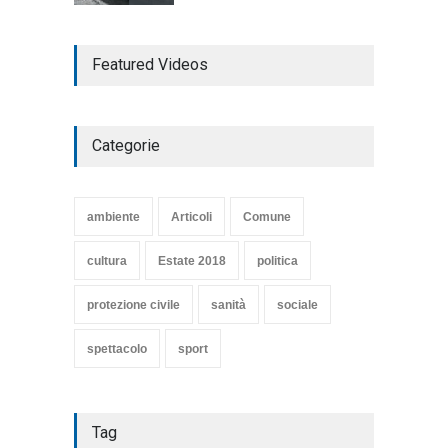
TARQUINIA NELLA "DIVINA
Featured Videos
COMMEDIA"
Articoli
,
cultura
27 Marzo 2020
Categorie
SE NE VA UN ALTRO PEZZO
DI STORIA DEL LIDO DI
TARQUINIA
ambiente
Articoli
Comune
Articoli
,
cultura
8 Maggio 2020
cultura
Estate 2018
politica
protezione civile
sanità
sociale
spettacolo
sport
Tag