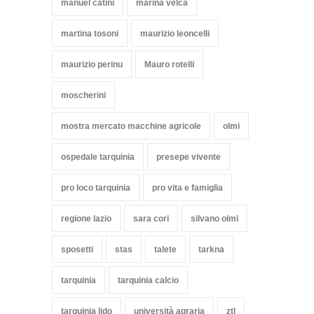
manuel catini
marina velca
martina tosoni
maurizio leoncelli
maurizio perinu
Mauro rotelli
moscherini
mostra mercato macchine agricole
olmi
ospedale tarquinia
presepe vivente
pro loco tarquinia
pro vita e famiglia
regione lazio
sara cori
silvano olmi
sposetti
stas
talete
tarkna
tarquinia
tarquinia calcio
tarquinia lido
università agraria
ztl