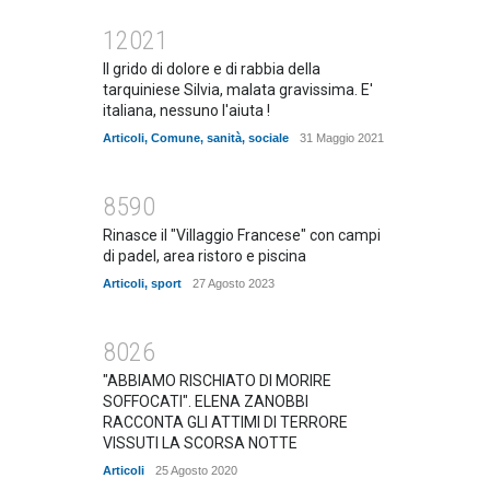
12021
Il grido di dolore e di rabbia della
tarquiniese Silvia, malata gravissima. E'
italiana, nessuno l'aiuta !
Articoli
,
Comune
,
sanità
,
sociale
31 Maggio 2021
8590
Rinasce il "Villaggio Francese" con campi
di padel, area ristoro e piscina
Articoli
,
sport
27 Agosto 2023
8026
"ABBIAMO RISCHIATO DI MORIRE
SOFFOCATI". ELENA ZANOBBI
RACCONTA GLI ATTIMI DI TERRORE
VISSUTI LA SCORSA NOTTE
Articoli
25 Agosto 2020