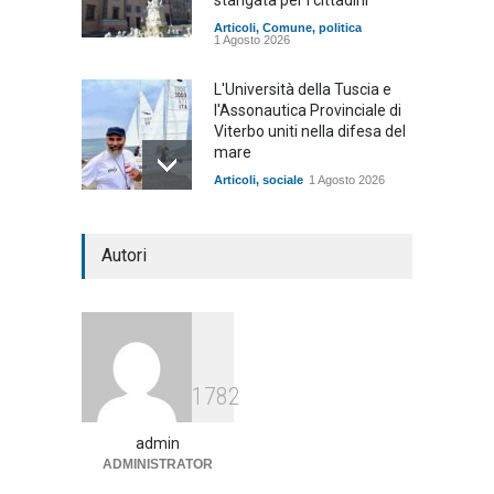
Articoli
,
Comune
,
politica
1 Agosto 2026
L'Università della Tuscia e
l'Assonautica Provinciale di
Viterbo uniti nella difesa del
mare
Articoli
,
sociale
1 Agosto 2026
Notte bianca a Tarquinia, un
Autori
mezzo insuccesso
annunciato
Articoli
1 Agosto 2026
Agricoltura, dal Governo
1782
arrivano i pagamenti PAC, la
soddisfazione del Ministro
Lollobrigida
admin
ADMINISTRATOR
ambiente
,
Articoli
,
politica
27 Luglio 2026