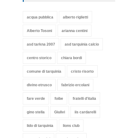
acqua pubblica
alberto riglietti
Alberto Tosoni
arianna centini
asd tarkna 2007
asd tarquinia calcio
centro storico
chiara bordi
comune di tarquinia
cristo risorto
divino etrusco
fabrizio ercolani
fare verde
foibe
fratelli d'italia
gino stella
Giulivi
iis cardarelli
lido di tarquinia
lions club