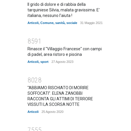
Il grido di dolore e di rabbia della
tarquiniese Silvia, malata gravissima. E'
italiana, nessuno l'aiuta !
Articoli
,
Comune
,
sanità
,
sociale
31 Maggio 2021
8591
Rinasce il "Villaggio Francese" con campi
di padel, area ristoro e piscina
Articoli
,
sport
27 Agosto 2023
8028
"ABBIAMO RISCHIATO DI MORIRE
SOFFOCATI". ELENA ZANOBBI
RACCONTA GLI ATTIMI DI TERRORE
VISSUTI LA SCORSA NOTTE
Articoli
25 Agosto 2020
7555