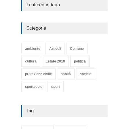
Featured Videos
COMMEDIA"
Articoli
,
cultura
27 Marzo 2020
Categorie
SE NE VA UN ALTRO PEZZO
DI STORIA DEL LIDO DI
TARQUINIA
ambiente
Articoli
Comune
Articoli
,
cultura
8 Maggio 2020
cultura
Estate 2018
politica
protezione civile
sanità
sociale
spettacolo
sport
Tag