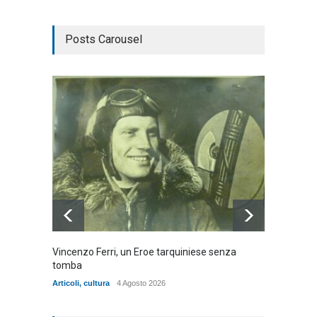
Posts Carousel
Vincenzo Ferri, un Eroe tarquiniese senza
Fratell
tomba
dell'ad
cittadin
Articoli
,
cultura
4 Agosto 2026
Articoli
,