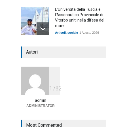
L'Università della Tuscia e
l'Assonautica Provinciale di
Viterbo uniti nella difesa del
mare
Articoli
,
sociale
1 Agosto 2026
Notte bianca a Tarquinia, un
Autori
mezzo insuccesso
annunciato
Articoli
1 Agosto 2026
Agricoltura, dal Governo
1782
arrivano i pagamenti PAC, la
soddisfazione del Ministro
Lollobrigida
admin
ADMINISTRATOR
ambiente
,
Articoli
,
politica
27 Luglio 2026
Most Commented