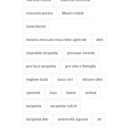
martina tosoni
maurizio leoncelli
maurizio perinu
Mauro rotelli
moscherini
mostra mercato macchine agricole
olmi
ospedale tarquinia
presepe vivente
pro loco tarquinia
pro vita e famiglia
regione lazio
sara cori
silvano olmi
sposetti
stas
talete
tarkna
tarquinia
tarquinia calcio
tarquinia lido
università agraria
ztl