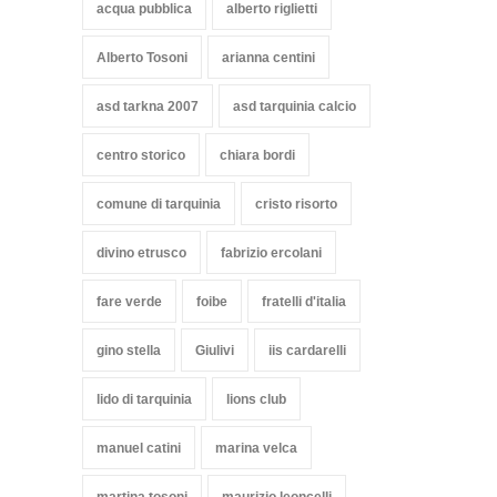
acqua pubblica
alberto riglietti
Alberto Tosoni
arianna centini
asd tarkna 2007
asd tarquinia calcio
centro storico
chiara bordi
comune di tarquinia
cristo risorto
divino etrusco
fabrizio ercolani
fare verde
foibe
fratelli d'italia
gino stella
Giulivi
iis cardarelli
lido di tarquinia
lions club
manuel catini
marina velca