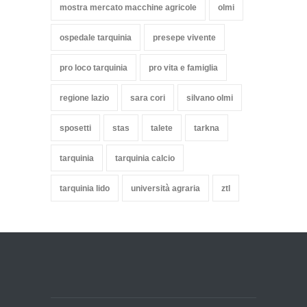
mostra mercato macchine agricole
olmi
ospedale tarquinia
presepe vivente
pro loco tarquinia
pro vita e famiglia
regione lazio
sara cori
silvano olmi
sposetti
stas
talete
tarkna
tarquinia
tarquinia calcio
tarquinia lido
università agraria
ztl