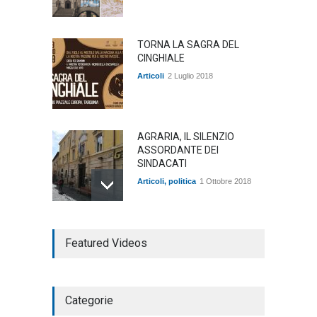
TORNA LA SAGRA DEL
CINGHIALE
Articoli
2 Luglio 2018
AGRARIA, IL SILENZIO
ASSORDANTE DEI
SINDACATI
Articoli
,
politica
1 Ottobre 2018
TARQUINIA NELLA "DIVINA
Featured Videos
COMMEDIA"
Articoli
,
cultura
27 Marzo 2020
Categorie