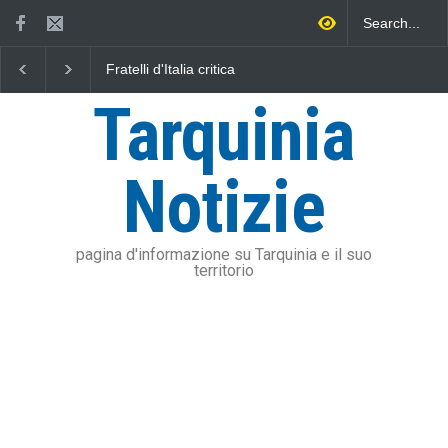
Fratelli d'Italia critica
L'Università della Tuscia e
Sposetti per l'aumento
l'Assonautica Provinciale di
dell'addizionale IRPEF: "una
Viterbo uniti nella difesa del
Tarquinia
stangata per i cittadini"
mare
Notizie
pagina d'informazione su Tarquinia e il suo
territorio