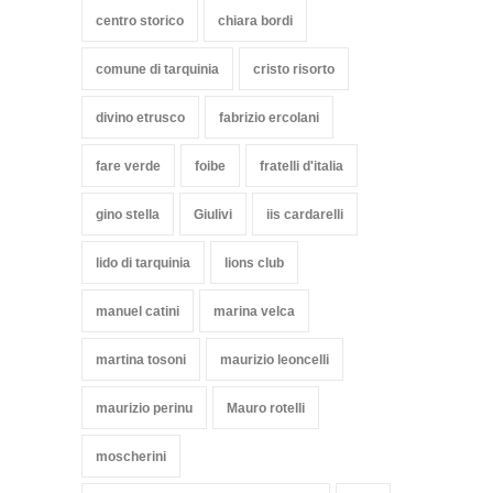
centro storico
chiara bordi
comune di tarquinia
cristo risorto
divino etrusco
fabrizio ercolani
fare verde
foibe
fratelli d'italia
gino stella
Giulivi
iis cardarelli
lido di tarquinia
lions club
manuel catini
marina velca
martina tosoni
maurizio leoncelli
maurizio perinu
Mauro rotelli
moscherini