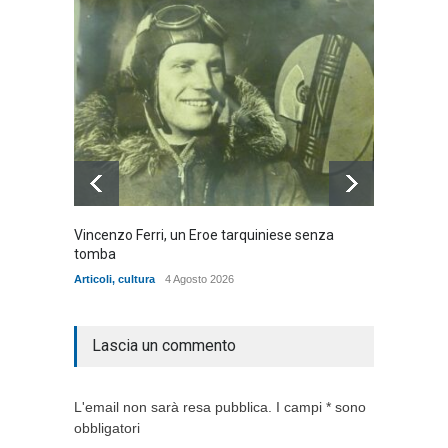
Vincenzo Ferri, un Eroe tarquiniese senza
Fratell
tomba
dell'ad
cittadin
Articoli
,
cultura
4 Agosto 2026
Articoli
,
Lascia un commento
L'email non sarà resa pubblica. I campi * sono
obbligatori