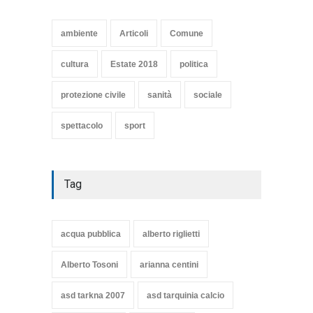
SE NE VA UN ALTRO PEZZO
DI STORIA DEL LIDO DI
TARQUINIA
ambiente
Articoli
Comune
Articoli
,
cultura
8 Maggio 2020
cultura
Estate 2018
politica
protezione civile
sanità
sociale
spettacolo
sport
Tag
acqua pubblica
alberto riglietti
Alberto Tosoni
arianna centini
asd tarkna 2007
asd tarquinia calcio