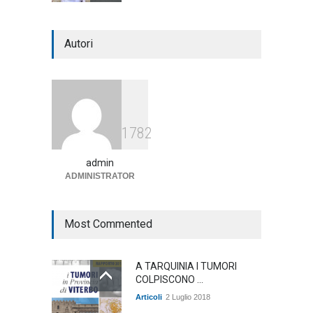
Notte bianca a Tarquinia, un
Autori
mezzo insuccesso
annunciato
Articoli
1 Agosto 2026
Agricoltura, dal Governo
1782
arrivano i pagamenti PAC, la
soddisfazione del Ministro
Lollobrigida
admin
ADMINISTRATOR
ambiente
,
Articoli
,
politica
27 Luglio 2026
Most Commented
A TARQUINIA I TUMORI
COLPISCONO ...
Articoli
2 Luglio 2018