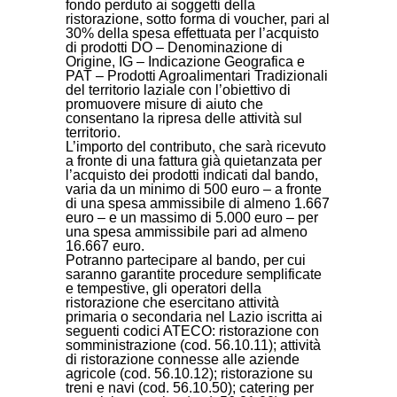
fondo perduto ai soggetti della
ristorazione, sotto forma di voucher, pari al
30% della spesa effettuata per l’acquisto
di prodotti DO – Denominazione di
Origine, IG – Indicazione Geografica e
PAT – Prodotti Agroalimentari Tradizionali
del territorio laziale con l’obiettivo di
promuovere misure di aiuto che
consentano la ripresa delle attività sul
territorio.
L’importo del contributo, che sarà ricevuto
a fronte di una fattura già quietanzata per
l’acquisto dei prodotti indicati dal bando,
varia da un minimo di 500 euro – a fronte
di una spesa ammissibile di almeno 1.667
euro – e un massimo di 5.000 euro – per
una spesa ammissibile pari ad almeno
16.667 euro.
Potranno partecipare al bando, per cui
saranno garantite procedure semplificate
e tempestive, gli operatori della
ristorazione che esercitano attività
primaria o secondaria nel Lazio iscritta ai
seguenti codici ATECO: ristorazione con
somministrazione (cod. 56.10.11); attività
di ristorazione connesse alle aziende
agricole (cod. 56.10.12); ristorazione su
treni e navi (cod. 56.10.50); catering per