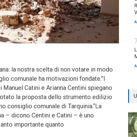
R
V
A
L
M
A
na: la nostra scelta di non votare in modo
glio comunale ha motivazioni fondate.”I
i Manuel Catini e Arianna Centini spiegano
U
tato la proposta dello strumento edilizio
imo consiglio comunale di Tarquinia.“La
a – dicono Centini e Catini – è uno
 tanto importante quanto