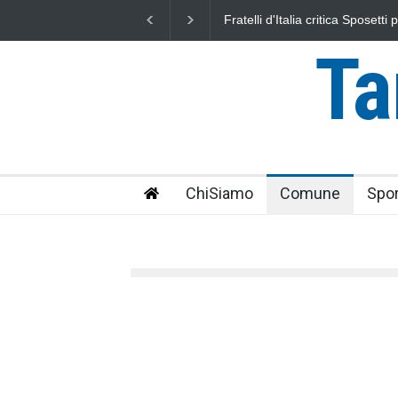
L'Università della Tuscia e l'As
uniti nella difesa del mare
Ta
ChiSiamo
Comune
Spor