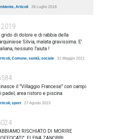
mbiente
,
Articoli
28 Luglio 2018
12019
l grido di dolore e di rabbia della
arquiniese Silvia, malata gravissima. E'
taliana, nessuno l'aiuta !
rticoli
,
Comune
,
sanità
,
sociale
31 Maggio 2021
8584
inasce il "Villaggio Francese" con campi
i padel, area ristoro e piscina
rticoli
,
sport
27 Agosto 2023
8024
ABBIAMO RISCHIATO DI MORIRE
OFFOCATI". ELENA ZANOBBI