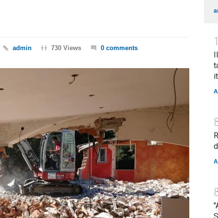
a
admin
730 Views
0 comments
I
t
i
A
R
d
A
"
S