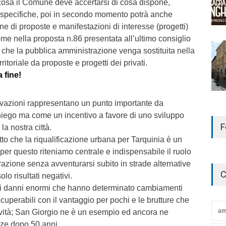
osa il Comune deve accertarsi di cosa dispone,
specifiche, poi in secondo momento potrà anche
ne di proposte e manifestazioni di interesse (progetti)
come nella proposta n.86 presentata all’ultimo consiglio
he la pubblica amministrazione venga sostituita nella
ritoriale da proposte e progetti dei privati.
 fine!
rvazioni rappresentano un punto importante da
ego ma come un incentivo a favore di uno sviluppo
F
la nostra città.
to che la riqualificazione urbana per Tarquinia è un
er questo riteniamo centrale e indispensabile il ruolo
azione senza avventurarsi subito in strade alternative
C
lo risultati negativi.
atti danni enormi che hanno determinato cambiamenti
 recuperabili con il vantaggio per pochi e le brutture che
am
ttività; San Giorgio ne è un esempio ed ancora ne
ze dopo 50 anni.