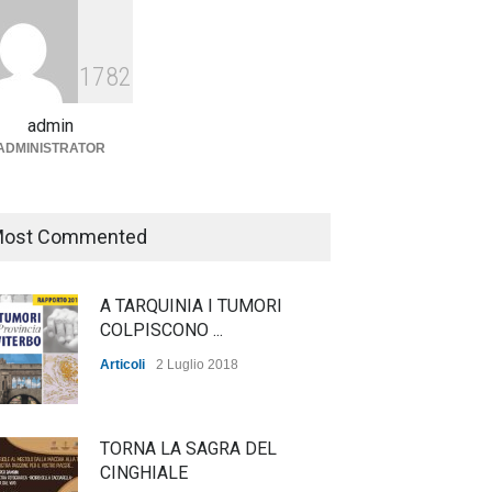
Agricoltura, dal Governo
arrivano i pagamenti PAC, la
1782
soddisfazione del Ministro
Lollobrigida
admin
ADMINISTRATOR
ambiente
,
Articoli
,
politica
27 Luglio 2026
ost Commented
A TARQUINIA I TUMORI
COLPISCONO ...
Articoli
2 Luglio 2018
TORNA LA SAGRA DEL
CINGHIALE