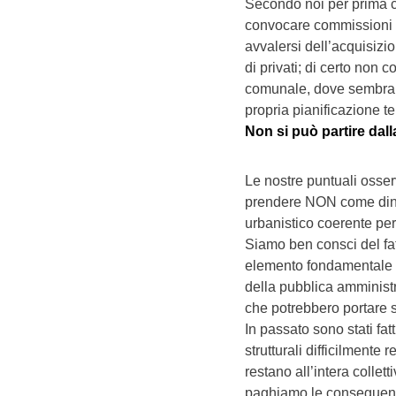
Secondo noi per prima c
convocare commissioni 
avvalersi dell’acquisizio
di privati; di certo non 
comunale, dove sembra c
propria pianificazione ter
Non si può partire dalla
Le nostre puntuali osse
prendere NON come dini
urbanistico coerente per 
Siamo ben consci del fat
elemento fondamentale p
della pubblica amministr
che potrebbero portare so
In passato sono stati f
strutturali difficilmente
restano all’intera colle
paghiamo le conseguen