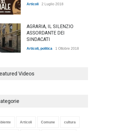
Articoli
2 Luglio 2018
AGRARIA, IL SILENZIO
ASSORDANTE DEI
SINDACATI
Articoli
,
politica
1 Ottobre 2018
TARQUINIA NELLA "DIVINA
COMMEDIA"
eatured Videos
Articoli
,
cultura
27 Marzo 2020
ategorie
SE NE VA UN ALTRO PEZZO
DI STORIA DEL LIDO DI
TARQUINIA
biente
Articoli
Comune
cultura
Articoli
,
cultura
8 Maggio 2020