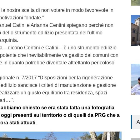
a nostra scelta di non votare in modo favorevole in
otivazioni fondate.”
Manuel Catini e Arianna Centini spiegano perché non
 dello strumento edilizio presentata nell’ultimo
arquinia.
 – dicono Centini e Catini – è uno strumento edilizio
 potente che inevitabilmente va gestito dai comuni con
 in quanto potrebbe diventare altrettanto pericoloso
egionale n. 7/2017 “Disposizioni per la rigenerazione
 edilizio sancisce i criteri di manutenzione e gestione
realizzare un giusto equilibrio tra residenza, spazi
ari….”.
abbiamo chiesto se era stata fatta una fotografia
 oggi presenti sul territorio o di quelli da PRG che a
A
ra stati attuati.