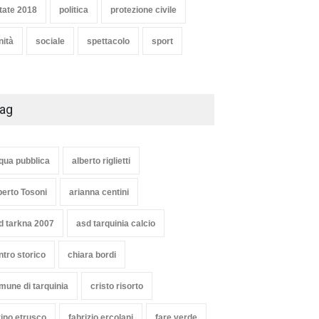
tate 2018
politica
protezione civile
nità
sociale
spettacolo
sport
ag
qua pubblica
alberto riglietti
berto Tosoni
arianna centini
d tarkna 2007
asd tarquinia calcio
ntro storico
chiara bordi
mune di tarquinia
cristo risorto
vino etrusco
fabrizio ercolani
fare verde