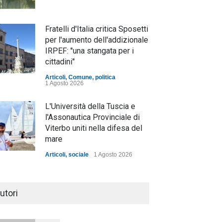
Fratelli d'Italia critica Sposetti
per l'aumento dell'addizionale
IRPEF: "una stangata per i
cittadini"
Articoli
,
Comune
,
politica
1 Agosto 2026
L'Università della Tuscia e
l'Assonautica Provinciale di
Viterbo uniti nella difesa del
mare
Articoli
,
sociale
1 Agosto 2026
Notte bianca a Tarquinia, un
mezzo insuccesso
utori
annunciato
Articoli
1 Agosto 2026