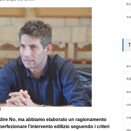
Es
sa
T
ac
Al
as
ce
i
co
a dire No, ma abbiamo elaborato un ragionamento
perfezionare l’intervento edilizio seguendo i criteri
di