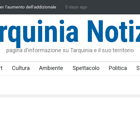
sonautica Provinciale di Viterbo
5 days ago
Vincenzo Ferri, un Eroe tarquinie
rquinia Noti
pagina d'informazione su Tarquinia e il suo territorio
t
Cultura
Ambiente
Spettacolo
Politica
S