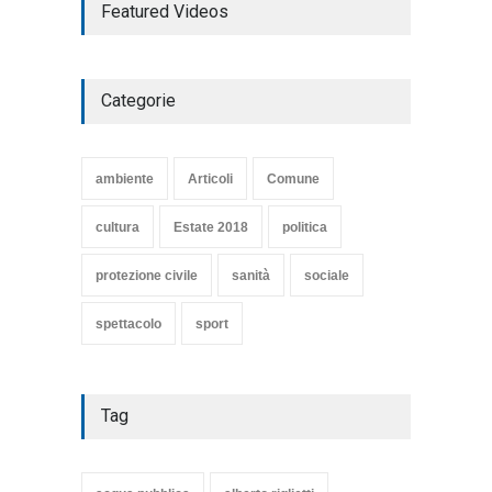
Featured Videos
COMMEDIA"
Articoli
,
cultura
27 Marzo 2020
Categorie
SE NE VA UN ALTRO PEZZO
DI STORIA DEL LIDO DI
TARQUINIA
ambiente
Articoli
Comune
Articoli
,
cultura
8 Maggio 2020
cultura
Estate 2018
politica
protezione civile
sanità
sociale
spettacolo
sport
Tag