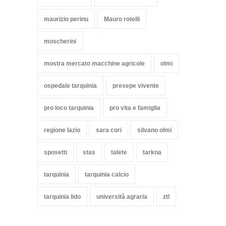
maurizio perinu
Mauro rotelli
moscherini
mostra mercato macchine agricole
olmi
ospedale tarquinia
presepe vivente
pro loco tarquinia
pro vita e famiglia
regione lazio
sara cori
silvano olmi
sposetti
stas
talete
tarkna
tarquinia
tarquinia calcio
tarquinia lido
università agraria
ztl