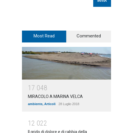
Most Read
Commented
1
7
0
4
8
MIRACOLO A MARINA VELCA
ambiente
,
Articoli
28 Luglio 2018
1
2
0
2
2
Il grido di dolore e di rabbia della