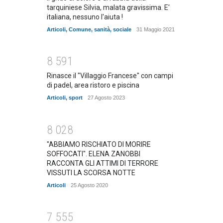
tarquiniese Silvia, malata gravissima. E'
italiana, nessuno l'aiuta !
Articoli
,
Comune
,
sanità
,
sociale
31 Maggio 2021
8
5
9
1
Rinasce il "Villaggio Francese" con campi
di padel, area ristoro e piscina
Articoli
,
sport
27 Agosto 2023
8
0
2
8
"ABBIAMO RISCHIATO DI MORIRE
SOFFOCATI". ELENA ZANOBBI
RACCONTA GLI ATTIMI DI TERRORE
VISSUTI LA SCORSA NOTTE
Articoli
25 Agosto 2020
7
5
5
5