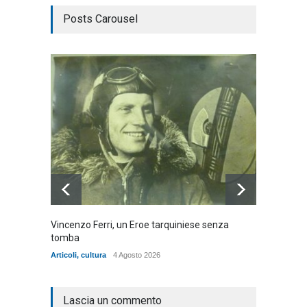
Posts Carousel
Vincenzo Ferri, un Eroe tarquiniese senza
Fratell
tomba
dell'ad
cittadin
Articoli
,
cultura
4 Agosto 2026
Articoli
,
Lascia un commento