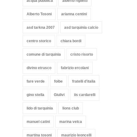
acqua pubblica
alberto riglietti
Alberto Tosoni
arianna centini
asd tarkna 2007
asd tarquinia calcio
centro storico
chiara bordi
comune di tarquinia
cristo risorto
divino etrusco
fabrizio ercolani
fare verde
foibe
fratelli d'italia
gino stella
Giulivi
iis cardarelli
lido di tarquinia
lions club
manuel catini
marina velca
martina tosoni
maurizio leoncelli