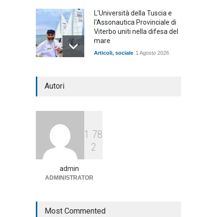
L'Università della Tuscia e
l'Assonautica Provinciale di
Viterbo uniti nella difesa del
mare
Articoli
,
sociale
1 Agosto 2026
Notte bianca a Tarquinia, un
Autori
mezzo insuccesso
annunciato
Articoli
1 Agosto 2026
1
7
8
Agricoltura, dal Governo
2
arrivano i pagamenti PAC, la
soddisfazione del Ministro
Lollobrigida
admin
ADMINISTRATOR
ambiente
,
Articoli
,
politica
27 Luglio 2026
Most Commented