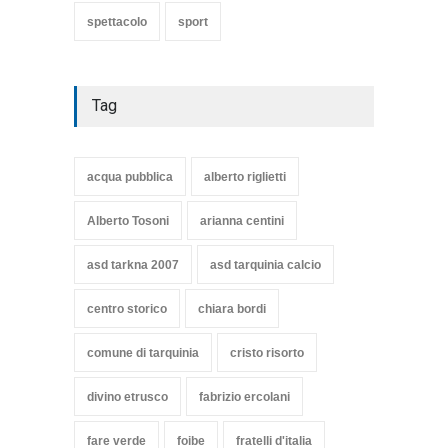
spettacolo
sport
Tag
acqua pubblica
alberto riglietti
Alberto Tosoni
arianna centini
asd tarkna 2007
asd tarquinia calcio
centro storico
chiara bordi
comune di tarquinia
cristo risorto
divino etrusco
fabrizio ercolani
fare verde
foibe
fratelli d'italia