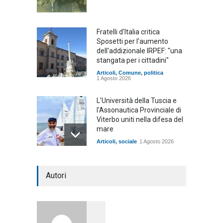
Fratelli d'Italia critica
Sposetti per l'aumento
dell'addizionale IRPEF: "una
stangata per i cittadini"
Articoli
,
Comune
,
politica
1 Agosto 2026
L'Università della Tuscia e
l'Assonautica Provinciale di
Viterbo uniti nella difesa del
mare
Articoli
,
sociale
1 Agosto 2026
Notte bianca a Tarquinia, un
Autori
mezzo insuccesso
annunciato
Articoli
1 Agosto 2026