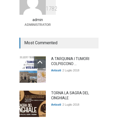
Agricoltura, dal Governo
1782
arrivano i pagamenti PAC, la
soddisfazione del Ministro
Lollobrigida
admin
ADMINISTRATOR
ambiente
,
Articoli
,
politica
27 Luglio 2026
Most Commented
A TARQUINIA I TUMORI
COLPISCONO ...
Articoli
2 Luglio 2018
TORNA LA SAGRA DEL
CINGHIALE
Articoli
2 Luglio 2018