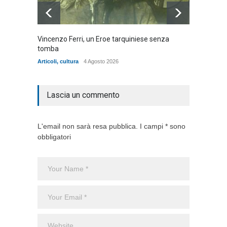
Vincenzo Ferri, un Eroe tarquiniese senza
Fratell
tomba
dell'ad
cittadin
Articoli
,
cultura
4 Agosto 2026
Articoli
,
Lascia un commento
L'email non sarà resa pubblica. I campi * sono
obbligatori