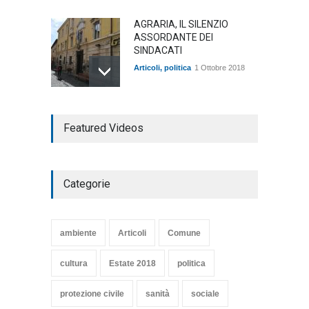
AGRARIA, IL SILENZIO
ASSORDANTE DEI
SINDACATI
Articoli
,
politica
1 Ottobre 2018
TARQUINIA NELLA "DIVINA
Featured Videos
COMMEDIA"
Articoli
,
cultura
27 Marzo 2020
Categorie
SE NE VA UN ALTRO PEZZO
DI STORIA DEL LIDO DI
TARQUINIA
ambiente
Articoli
Comune
Articoli
,
cultura
8 Maggio 2020
cultura
Estate 2018
politica
protezione civile
sanità
sociale