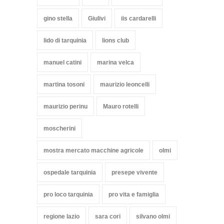
gino stella
Giulivi
iis cardarelli
lido di tarquinia
lions club
manuel catini
marina velca
martina tosoni
maurizio leoncelli
maurizio perinu
Mauro rotelli
moscherini
mostra mercato macchine agricole
olmi
ospedale tarquinia
presepe vivente
pro loco tarquinia
pro vita e famiglia
regione lazio
sara cori
silvano olmi