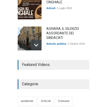
CINGHIALE
Articoli
2 Luglio 2018
AGRARIA, IL SILENZIO
ASSORDANTE DEI
SINDACATI
Articoli
,
politica
1 Ottobre 2018
TARQUINIA NELLA "DIVINA
Featured Videos
COMMEDIA"
Articoli
,
cultura
27 Marzo 2020
Categorie
SE NE VA UN ALTRO PEZZO
DI STORIA DEL LIDO DI
TARQUINIA
ambiente
Articoli
Comune
Articoli
,
cultura
8 Maggio 2020