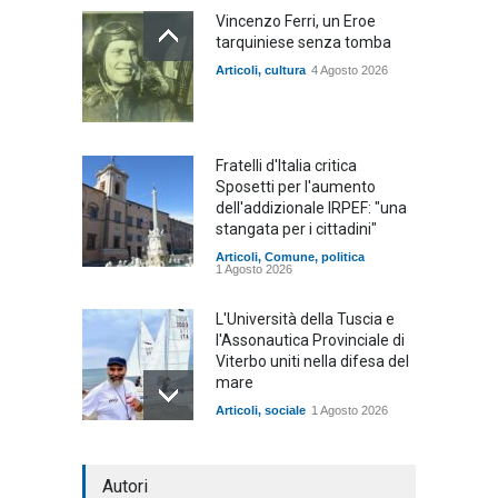
Vincenzo Ferri, un Eroe
tarquiniese senza tomba
Articoli
,
cultura
4 Agosto 2026
Fratelli d'Italia critica
Sposetti per l'aumento
dell'addizionale IRPEF: "una
stangata per i cittadini"
Articoli
,
Comune
,
politica
1 Agosto 2026
L'Università della Tuscia e
l'Assonautica Provinciale di
Viterbo uniti nella difesa del
mare
Articoli
,
sociale
1 Agosto 2026
Notte bianca a Tarquinia, un
Autori
mezzo insuccesso