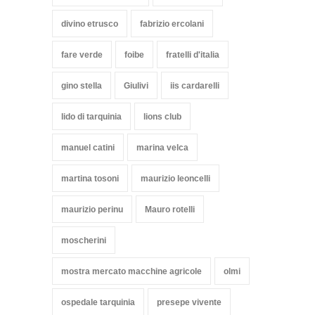
divino etrusco
fabrizio ercolani
fare verde
foibe
fratelli d'italia
gino stella
Giulivi
iis cardarelli
lido di tarquinia
lions club
manuel catini
marina velca
martina tosoni
maurizio leoncelli
maurizio perinu
Mauro rotelli
moscherini
mostra mercato macchine agricole
olmi
ospedale tarquinia
presepe vivente