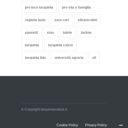
pro loco tarquinia
pro vita e famiglia
regione lazio
sara cori
silvano olmi
sposetti
stas
talete
tarkna
tarquinia
tarquinia calcio
tarquinia lido
università agraria
ztl
© Copyright tarquinianotizie.it
Cookie Policy
Privacy Policy