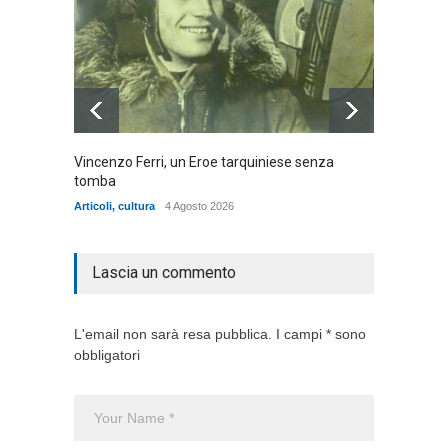
Vincenzo Ferri, un Eroe tarquiniese senza
Fratell
tomba
dell'ad
cittadin
Articoli
,
cultura
4 Agosto 2026
Articoli
,
Lascia un commento
L'email non sarà resa pubblica. I campi * sono
obbligatori