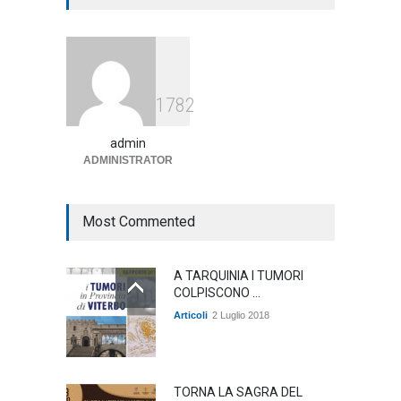
annunciato
Articoli
1 Agosto 2026
Agricoltura, dal Governo
1782
arrivano i pagamenti PAC, la
soddisfazione del Ministro
Lollobrigida
admin
ADMINISTRATOR
ambiente
,
Articoli
,
politica
27 Luglio 2026
Most Commented
A TARQUINIA I TUMORI
COLPISCONO ...
Articoli
2 Luglio 2018
TORNA LA SAGRA DEL