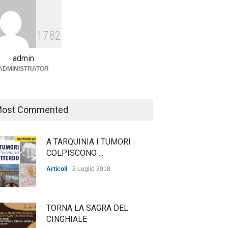
Agricoltura, dal Governo
arrivano i pagamenti PAC, la
1782
soddisfazione del Ministro
Lollobrigida
admin
ADMINISTRATOR
ambiente
,
Articoli
,
politica
27 Luglio 2026
ost Commented
A TARQUINIA I TUMORI
COLPISCONO ...
Articoli
2 Luglio 2018
TORNA LA SAGRA DEL
CINGHIALE