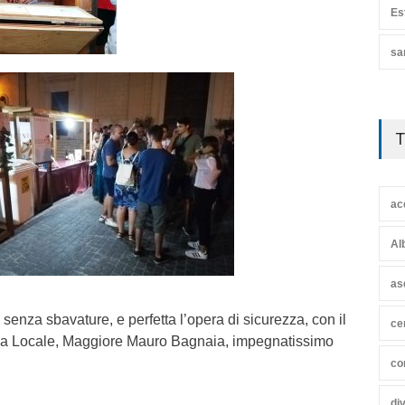
Es
sa
T
ac
Al
as
senza sbavature, e perfetta l’opera di sicurezza, con il
ce
ia Locale, Maggiore Mauro Bagnaia, impegnatissimo
co
di