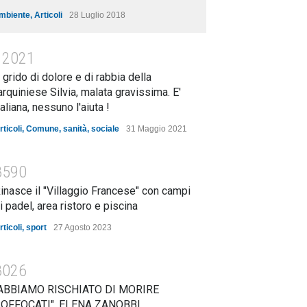
mbiente
,
Articoli
28 Luglio 2018
12021
l grido di dolore e di rabbia della
arquiniese Silvia, malata gravissima. E'
taliana, nessuno l'aiuta !
rticoli
,
Comune
,
sanità
,
sociale
31 Maggio 2021
8590
inasce il "Villaggio Francese" con campi
i padel, area ristoro e piscina
rticoli
,
sport
27 Agosto 2023
8026
ABBIAMO RISCHIATO DI MORIRE
OFFOCATI". ELENA ZANOBBI