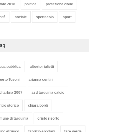
tate 2018
politica
protezione civile
nità
sociale
spettacolo
sport
ag
qua pubblica
alberto riglietti
berto Tosoni
arianna centini
d tarkna 2007
asd tarquinia calcio
ntro storico
chiara bordi
mune di tarquinia
cristo risorto
vino etrusco
fabrizio ercolani
fare verde