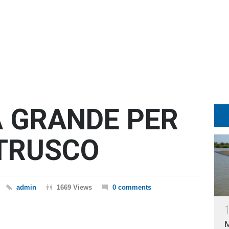
A GRANDE PER
ETRUSCO
admin
1669 Views
0 comments