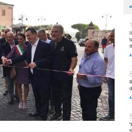
a
I
t
i
A
R
d
A
"
S