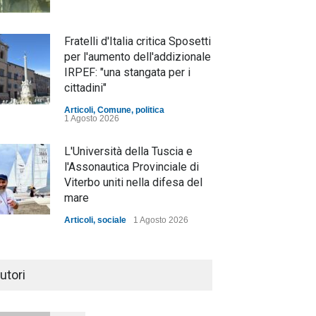
Fratelli d'Italia critica Sposetti
per l'aumento dell'addizionale
IRPEF: "una stangata per i
cittadini"
Articoli
,
Comune
,
politica
1 Agosto 2026
L'Università della Tuscia e
l'Assonautica Provinciale di
Viterbo uniti nella difesa del
mare
Articoli
,
sociale
1 Agosto 2026
Notte bianca a Tarquinia, un
mezzo insuccesso
utori
annunciato
Articoli
1 Agosto 2026