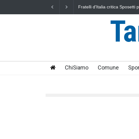
L'Università della Tuscia e l'As
uniti nella difesa del mare
Ta
ChiSiamo
Comune
Spor