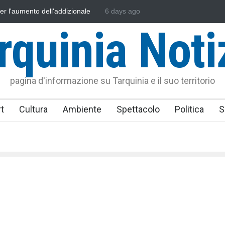
sonautica Provinciale di Viterbo
6 days ago
Vincenzo Ferri, un Eroe tarquinie
rquinia Noti
pagina d'informazione su Tarquinia e il suo territorio
t
Cultura
Ambiente
Spettacolo
Politica
S