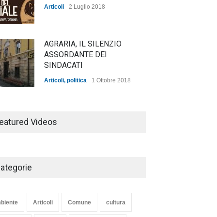
Articoli
2 Luglio 2018
AGRARIA, IL SILENZIO
ASSORDANTE DEI
SINDACATI
Articoli
,
politica
1 Ottobre 2018
TARQUINIA NELLA "DIVINA
COMMEDIA"
eatured Videos
Articoli
,
cultura
27 Marzo 2020
ategorie
SE NE VA UN ALTRO PEZZO
DI STORIA DEL LIDO DI
TARQUINIA
biente
Articoli
Comune
cultura
Articoli
,
cultura
8 Maggio 2020