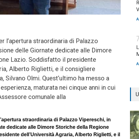
R
V
A
 l’apertura straordinaria di Palazzo
L
sione delle Giornate dedicate alle Dimore
M
one Lazio. Soddisfatto il presidente
A
ia, Alberto Riglietti, e il consigliere
ra, Silvano Olmi. Quest’ultimo ha messo a
 esperienza, maturata nei cinque anni in cui
U
i Assessore comunale alla
apertura straordinaria di Palazzo Vipereschi, in
te dedicate alle Dimore Storiche della Regione
esidente dell’Università Agraria, Alberto Riglietti, e il