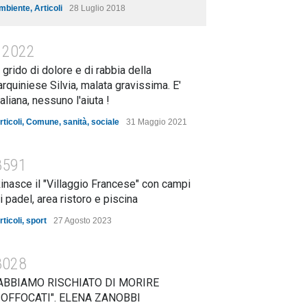
mbiente
,
Articoli
28 Luglio 2018
12022
l grido di dolore e di rabbia della
arquiniese Silvia, malata gravissima. E'
taliana, nessuno l'aiuta !
rticoli
,
Comune
,
sanità
,
sociale
31 Maggio 2021
8591
inasce il "Villaggio Francese" con campi
i padel, area ristoro e piscina
rticoli
,
sport
27 Agosto 2023
8028
ABBIAMO RISCHIATO DI MORIRE
OFFOCATI". ELENA ZANOBBI