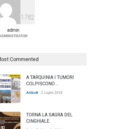
Agricoltura, dal Governo
arrivano i pagamenti PAC, la
1782
soddisfazione del Ministro
Lollobrigida
admin
ADMINISTRATOR
ambiente
,
Articoli
,
politica
27 Luglio 2026
ost Commented
A TARQUINIA I TUMORI
COLPISCONO ...
Articoli
2 Luglio 2018
TORNA LA SAGRA DEL
CINGHIALE