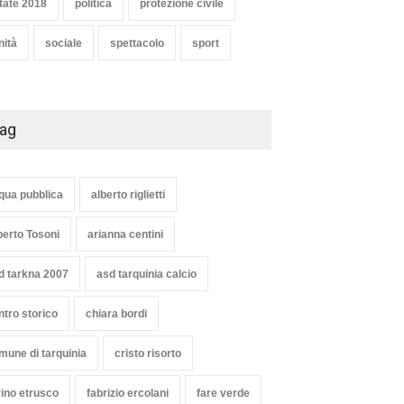
tate 2018
politica
protezione civile
nità
sociale
spettacolo
sport
ag
qua pubblica
alberto riglietti
berto Tosoni
arianna centini
d tarkna 2007
asd tarquinia calcio
ntro storico
chiara bordi
mune di tarquinia
cristo risorto
vino etrusco
fabrizio ercolani
fare verde