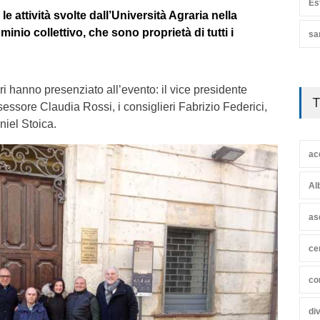
Es
le attività svolte dall’Università Agraria nella
inio collettivo, che sono proprietà di tutti i
sa
ri hanno presenziato all’evento: il vice presidente
T
essore Claudia Rossi, i consiglieri Fabrizio Federici,
iel Stoica.
ac
Al
as
ce
co
di