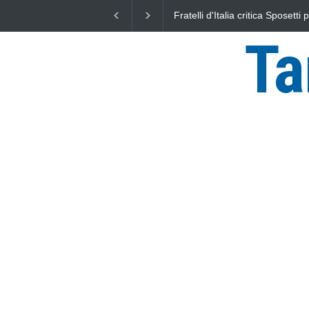
L'Università della Tuscia e l'As
uniti nella difesa del mare
Ta