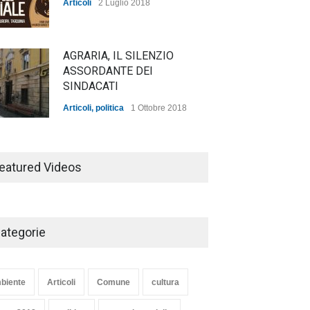
Articoli
2 Luglio 2018
AGRARIA, IL SILENZIO
ASSORDANTE DEI
SINDACATI
Articoli
,
politica
1 Ottobre 2018
TARQUINIA NELLA "DIVINA
COMMEDIA"
eatured Videos
Articoli
,
cultura
27 Marzo 2020
ategorie
SE NE VA UN ALTRO PEZZO
DI STORIA DEL LIDO DI
TARQUINIA
biente
Articoli
Comune
cultura
Articoli
,
cultura
8 Maggio 2020