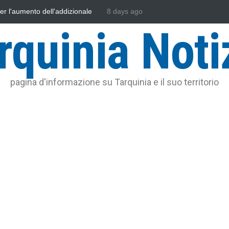
sonautica Provinciale di Viterbo
8 days ago
Vincenzo Ferri, un Eroe tarquinie
rquinia Noti
pagina d'informazione su Tarquinia e il suo territorio