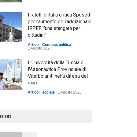
Fratelli d'Italia critica Sposetti
per l'aumento dell'addizionale
IRPEF: "una stangata per i
cittadini"
Articoli
,
Comune
,
politica
1 Agosto 2026
L'Università della Tuscia e
l'Assonautica Provinciale di
Viterbo uniti nella difesa del
mare
Articoli
,
sociale
1 Agosto 2026
Notte bianca a Tarquinia, un
mezzo insuccesso
utori
annunciato
Articoli
1 Agosto 2026