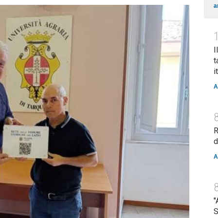
a
I
t
i
A
R
d
A
"
S