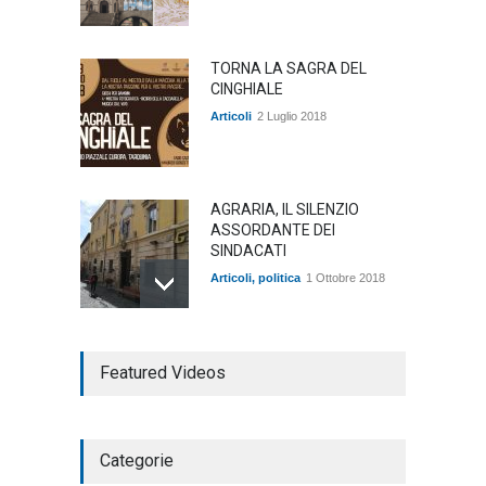
TORNA LA SAGRA DEL
CINGHIALE
Articoli
2 Luglio 2018
AGRARIA, IL SILENZIO
ASSORDANTE DEI
SINDACATI
Articoli
,
politica
1 Ottobre 2018
TARQUINIA NELLA "DIVINA
Featured Videos
COMMEDIA"
Articoli
,
cultura
27 Marzo 2020
Categorie