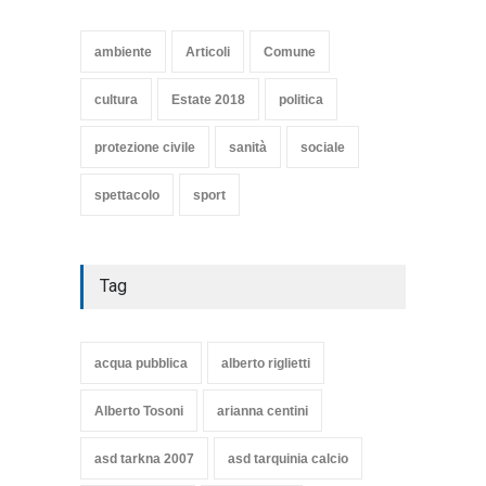
SE NE VA UN ALTRO PEZZO
DI STORIA DEL LIDO DI
TARQUINIA
ambiente
Articoli
Comune
Articoli
,
cultura
8 Maggio 2020
cultura
Estate 2018
politica
protezione civile
sanità
sociale
spettacolo
sport
Tag
acqua pubblica
alberto riglietti
Alberto Tosoni
arianna centini
asd tarkna 2007
asd tarquinia calcio