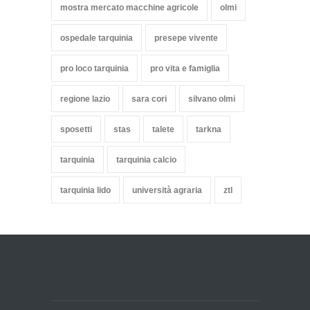
mostra mercato macchine agricole
olmi
ospedale tarquinia
presepe vivente
pro loco tarquinia
pro vita e famiglia
regione lazio
sara cori
silvano olmi
sposetti
stas
talete
tarkna
tarquinia
tarquinia calcio
tarquinia lido
università agraria
ztl