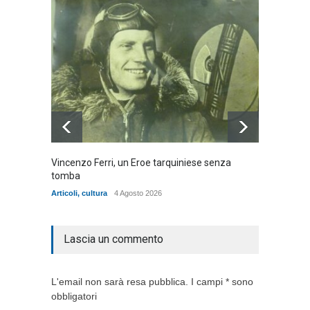
Vincenzo Ferri, un Eroe tarquiniese senza
Fratell
tomba
dell'ad
cittadin
Articoli
,
cultura
4 Agosto 2026
Articoli
,
Lascia un commento
L'email non sarà resa pubblica. I campi * sono
obbligatori