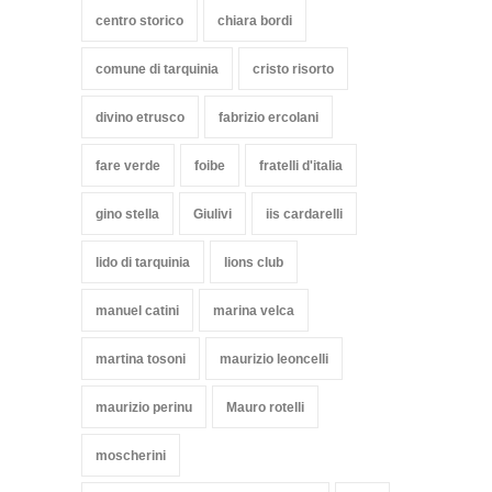
centro storico
chiara bordi
comune di tarquinia
cristo risorto
divino etrusco
fabrizio ercolani
fare verde
foibe
fratelli d'italia
gino stella
Giulivi
iis cardarelli
lido di tarquinia
lions club
manuel catini
marina velca
martina tosoni
maurizio leoncelli
maurizio perinu
Mauro rotelli
moscherini