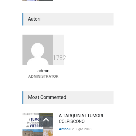
Notte bianca a Tarquinia, un
Autori
mezzo insuccesso
annunciato
Articoli
1 Agosto 2026
Agricoltura, dal Governo
1782
arrivano i pagamenti PAC, la
soddisfazione del Ministro
Lollobrigida
admin
ADMINISTRATOR
ambiente
,
Articoli
,
politica
27 Luglio 2026
Most Commented
A TARQUINIA I TUMORI
COLPISCONO ...
Articoli
2 Luglio 2018