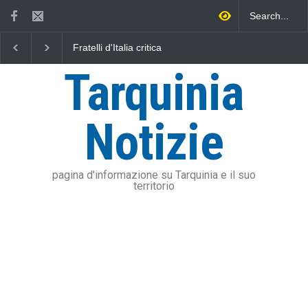
L'Università della Tuscia e
Vincenzo Ferri, un Er
l'Assonautica Provinciale di
tarquiniese senza to
Viterbo uniti nella difesa del
Tarquinia
mare
Notizie
pagina d'informazione su Tarquinia e il suo
territorio