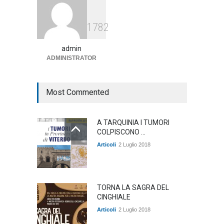
Agricoltura, dal Governo
1782
arrivano i pagamenti PAC, la
soddisfazione del Ministro
Lollobrigida
admin
ADMINISTRATOR
ambiente
,
Articoli
,
politica
27 Luglio 2026
Most Commented
A TARQUINIA I TUMORI
COLPISCONO ...
Articoli
2 Luglio 2018
TORNA LA SAGRA DEL
CINGHIALE
Articoli
2 Luglio 2018