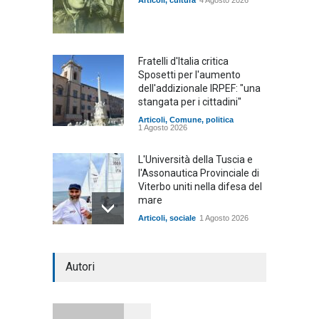
Articoli
,
cultura
4 Agosto 2026
Fratelli d'Italia critica
Sposetti per l'aumento
dell'addizionale IRPEF: "una
stangata per i cittadini"
Articoli
,
Comune
,
politica
1 Agosto 2026
L'Università della Tuscia e
l'Assonautica Provinciale di
Viterbo uniti nella difesa del
mare
Articoli
,
sociale
1 Agosto 2026
Notte bianca a Tarquinia, un
Autori
mezzo insuccesso
annunciato
Articoli
1 Agosto 2026