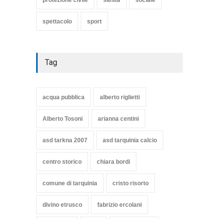
protezione civile
sanità
sociale
spettacolo
sport
Tag
acqua pubblica
alberto riglietti
Alberto Tosoni
arianna centini
asd tarkna 2007
asd tarquinia calcio
centro storico
chiara bordi
comune di tarquinia
cristo risorto
divino etrusco
fabrizio ercolani