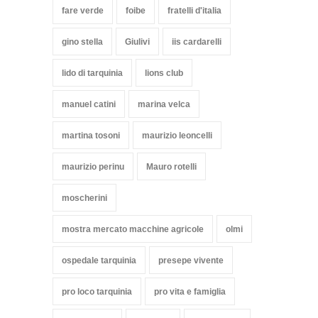
fare verde
foibe
fratelli d'italia
gino stella
Giulivi
iis cardarelli
lido di tarquinia
lions club
manuel catini
marina velca
martina tosoni
maurizio leoncelli
maurizio perinu
Mauro rotelli
moscherini
mostra mercato macchine agricole
olmi
ospedale tarquinia
presepe vivente
pro loco tarquinia
pro vita e famiglia