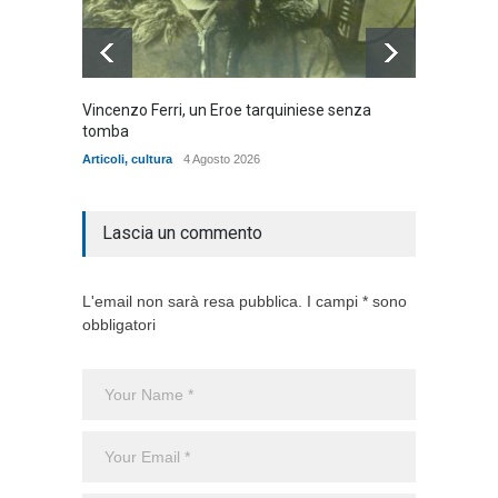
Vincenzo Ferri, un Eroe tarquiniese senza
Fratell
tomba
dell'ad
cittadin
Articoli
,
cultura
4 Agosto 2026
Articoli
,
Lascia un commento
L'email non sarà resa pubblica. I campi * sono
obbligatori