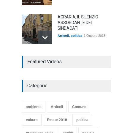
AGRARIA, IL SILENZIO
ASSORDANTE DEI
SINDACATI
Articoli
,
politica
1 Ottobre 2018
TARQUINIA NELLA "DIVINA
Featured Videos
COMMEDIA"
Articoli
,
cultura
27 Marzo 2020
Categorie
SE NE VA UN ALTRO PEZZO
DI STORIA DEL LIDO DI
TARQUINIA
ambiente
Articoli
Comune
Articoli
,
cultura
8 Maggio 2020
cultura
Estate 2018
politica