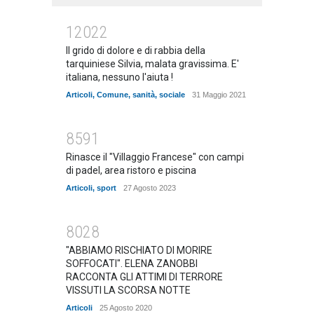
12022
Il grido di dolore e di rabbia della
tarquiniese Silvia, malata gravissima. E'
italiana, nessuno l'aiuta !
Articoli
,
Comune
,
sanità
,
sociale
31 Maggio 2021
8591
Rinasce il "Villaggio Francese" con campi
di padel, area ristoro e piscina
Articoli
,
sport
27 Agosto 2023
8028
"ABBIAMO RISCHIATO DI MORIRE
SOFFOCATI". ELENA ZANOBBI
RACCONTA GLI ATTIMI DI TERRORE
VISSUTI LA SCORSA NOTTE
Articoli
25 Agosto 2020