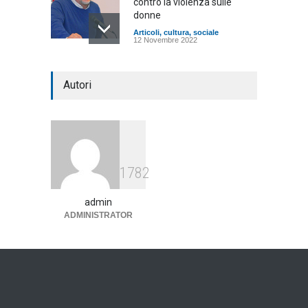
contro la violenza sulle
donne
Articoli
,
cultura
,
sociale
12 Novembre 2022
Mercoledì mattina, anche a
Autori
Tarquinia, l'omaggio alle
Vittime degli stupri di guerra
Articoli
,
cultura
16 Maggio 2022
1782
admin
ADMINISTRATOR