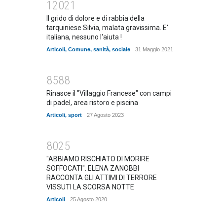
12021
Il grido di dolore e di rabbia della
tarquiniese Silvia, malata gravissima. E'
italiana, nessuno l'aiuta !
Articoli
,
Comune
,
sanità
,
sociale
31 Maggio 2021
8588
Rinasce il "Villaggio Francese" con campi
di padel, area ristoro e piscina
Articoli
,
sport
27 Agosto 2023
8025
"ABBIAMO RISCHIATO DI MORIRE
SOFFOCATI". ELENA ZANOBBI
RACCONTA GLI ATTIMI DI TERRORE
VISSUTI LA SCORSA NOTTE
Articoli
25 Agosto 2020