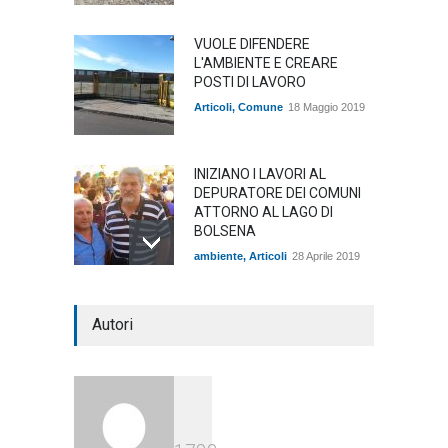
VUOLE DIFENDERE
L'AMBIENTE E CREARE
POSTI DI LAVORO
Articoli
,
Comune
18 Maggio 2019
INIZIANO I LAVORI AL
DEPURATORE DEI COMUNI
ATTORNO AL LAGO DI
BOLSENA
ambiente
,
Articoli
28 Aprile 2019
OLMI DIFENDE IL FIUME
Autori
MARTA E IL MARE DI
TARQUINIA
ambiente
,
Articoli
10 Aprile 2019