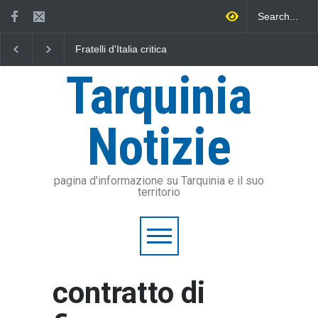
Fratelli d'Italia critica
L'Università della Tusc
Sposetti per l'aumento
l'Assonautica Provincia
dell'addizionale IRPEF: "una
Viterbo uniti nella dife
Tarquinia
stangata per i cittadini"
mare
Notizie
pagina d'informazione su Tarquinia e il suo
territorio
contratto di