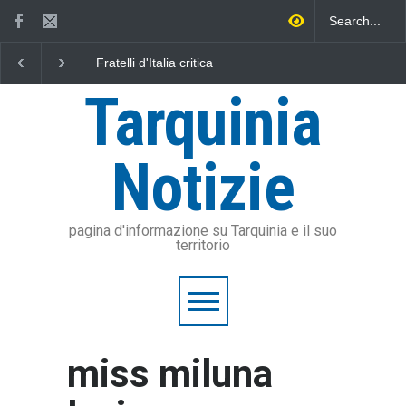
Fratelli d'Italia critica
L'Università della Tusc
Sposetti per l'aumento
l'Assonautica Provincia
dell'addizionale IRPEF: "una
Viterbo uniti nella dife
Tarquinia
stangata per i cittadini"
mare
Notizie
pagina d'informazione su Tarquinia e il suo
territorio
miss miluna