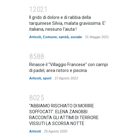
12021
Il grido di dolore e di rabbia della
tarquiniese Silvia, malata gravissima. E'
italiana, nessuno l'aiuta !
Articoli
,
Comune
,
sanità
,
sociale
31 Maggio 2021
8588
Rinasce il "Villaggio Francese" con campi
di padel, area ristoro e piscina
Articoli
,
sport
27 Agosto 2023
8025
"ABBIAMO RISCHIATO DI MORIRE
SOFFOCATI". ELENA ZANOBBI
RACCONTA GLI ATTIMI DI TERRORE
VISSUTI LA SCORSA NOTTE
Articoli
25 Agosto 2020