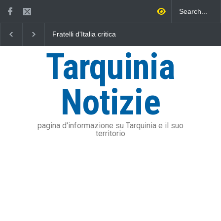
Fratelli d'Italia critica
L'Università della Tusc
Sposetti per l'aumento
l'Assonautica Provincia
dell'addizionale IRPEF: "una
Viterbo uniti nella dife
Tarquinia
stangata per i cittadini"
mare
Notizie
pagina d'informazione su Tarquinia e il suo
territorio