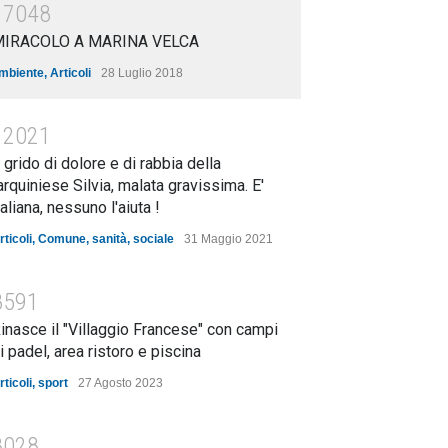
17048
MIRACOLO A MARINA VELCA
mbiente
,
Articoli
28 Luglio 2018
12021
l grido di dolore e di rabbia della
arquiniese Silvia, malata gravissima. E'
taliana, nessuno l'aiuta !
rticoli
,
Comune
,
sanità
,
sociale
31 Maggio 2021
8591
inasce il "Villaggio Francese" con campi
i padel, area ristoro e piscina
rticoli
,
sport
27 Agosto 2023
8028