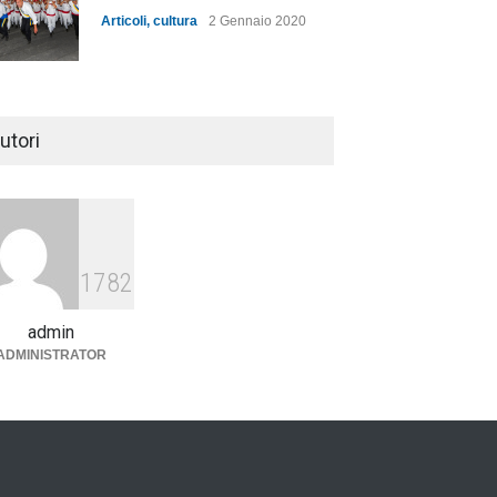
Articoli
,
cultura
2 Gennaio 2020
utori
1782
admin
ADMINISTRATOR