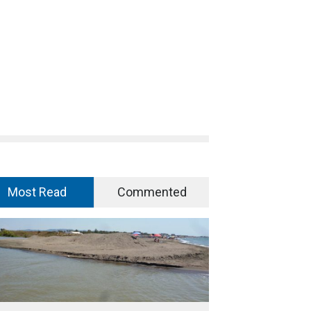
Most Read
Commented