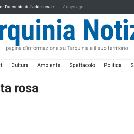
i per l'aumento dell'addizionale
7 days ago
L'Università della Tuscia e l'Assona
dini"
uniti nella difesa del mare
rquinia Noti
pagina d'informazione su Tarquinia e il suo territorio
t
Cultura
Ambiente
Spettacolo
Politica
S
ta rosa