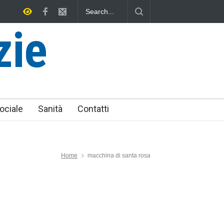
utica Provinciale di Viterbo
Vincenzo Ferri, un Eroe tarquiniese se
zie
ociale
Sanità
Contatti
Home
macchina di santa rosa