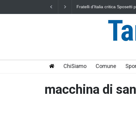
Fratelli d'Italia critica Sposett
IRPEF: "una stangata per i citta
Ta
ChiSiamo
Comune
Spor
macchina di san