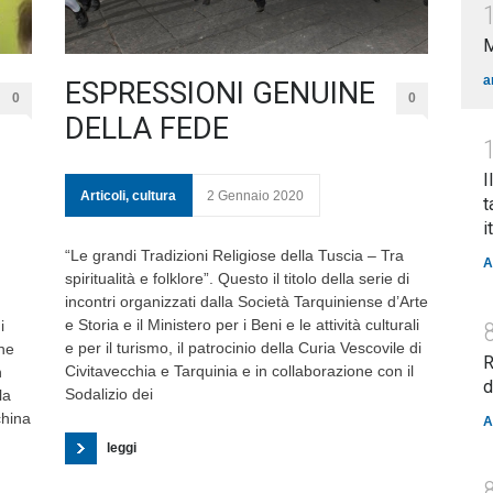
a
ESPRESSIONI GENUINE
0
0
DELLA FEDE
I
Articoli
,
cultura
2 Gennaio 2020
t
i
“Le grandi Tradizioni Religiose della Tuscia – Tra
A
spiritualità e folklore”. Questo il titolo della serie di
incontri organizzati dalla Società Tarquiniense d’Arte
e Storia e il Ministero per i Beni e le attività culturali
i
e per il turismo, il patrocinio della Curia Vescovile di
one
R
Civitavecchia e Tarquinia e in collaborazione con il
n
d
Sodalizio dei
la
china
A
leggi