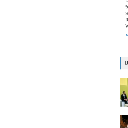
"
S
R
V
A
U