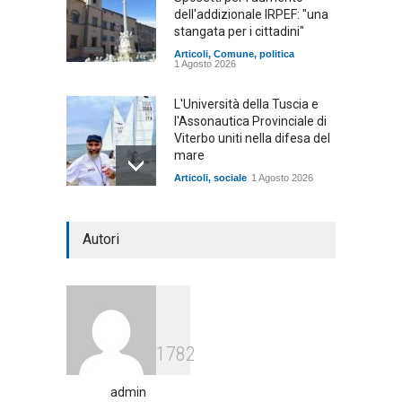
dell'addizionale IRPEF: "una
stangata per i cittadini"
Articoli
,
Comune
,
politica
1 Agosto 2026
L'Università della Tuscia e
l'Assonautica Provinciale di
Viterbo uniti nella difesa del
mare
Articoli
,
sociale
1 Agosto 2026
Notte bianca a Tarquinia, un
Autori
mezzo insuccesso
annunciato
Articoli
1 Agosto 2026
Agricoltura, dal Governo
1782
arrivano i pagamenti PAC, la
soddisfazione del Ministro
Lollobrigida
admin