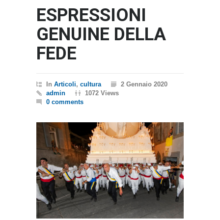
ESPRESSIONI
GENUINE DELLA
FEDE
In
Articoli
,
cultura
2 Gennaio 2020
admin
1072 Views
0 comments