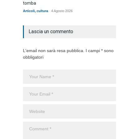
tomba
dell'ad
cittadin
Articoli
,
cultura
4 Agosto 2026
Articoli
,
Lascia un commento
L'email non sarà resa pubblica. I campi * sono
obbligatori