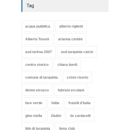
Tag
acqua pubblica
alberto riglietti
Alberto Tosoni
arianna centini
asd tarkna 2007
asd tarquinia calcio
centro storico
chiara bordi
comune di tarquinia
cristo risorto
divino etrusco
fabrizio ercolani
fare verde
foibe
fratelli d'italia
gino stella
Giulivi
iis cardarelli
lido di tarquinia
lions club