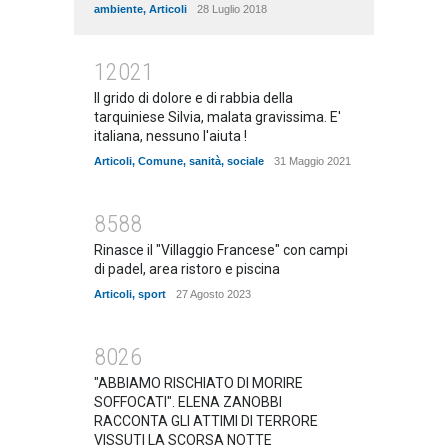
ambiente
,
Articoli
28 Luglio 2018
12021
Il grido di dolore e di rabbia della
tarquiniese Silvia, malata gravissima. E'
italiana, nessuno l'aiuta !
Articoli
,
Comune
,
sanità
,
sociale
31 Maggio 2021
8588
Rinasce il "Villaggio Francese" con campi
di padel, area ristoro e piscina
Articoli
,
sport
27 Agosto 2023
8026
"ABBIAMO RISCHIATO DI MORIRE
SOFFOCATI". ELENA ZANOBBI
RACCONTA GLI ATTIMI DI TERRORE
VISSUTI LA SCORSA NOTTE