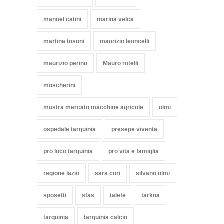
manuel catini
marina velca
martina tosoni
maurizio leoncelli
maurizio perinu
Mauro rotelli
moscherini
mostra mercato macchine agricole
olmi
ospedale tarquinia
presepe vivente
pro loco tarquinia
pro vita e famiglia
regione lazio
sara cori
silvano olmi
sposetti
stas
talete
tarkna
tarquinia
tarquinia calcio