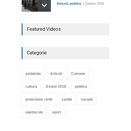
Articoli
,
politica
1 Ottobre 2018
TARQUINIA NELLA "DIVINA
Featured Videos
COMMEDIA"
Articoli
,
cultura
27 Marzo 2020
Categorie
SE NE VA UN ALTRO PEZZO
DI STORIA DEL LIDO DI
TARQUINIA
ambiente
Articoli
Comune
Articoli
,
cultura
8 Maggio 2020
cultura
Estate 2018
politica
protezione civile
sanità
sociale
spettacolo
sport