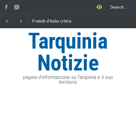
Fratelli d'Italia critica
L'Università della Tusc
Sposetti per l'aumento
l'Assonautica Provincia
dell'addizionale IRPEF: "una
Viterbo uniti nella dife
Tarquinia
stangata per i cittadini"
mare
Notizie
pagina d'informazione su Tarquinia e il suo
territorio