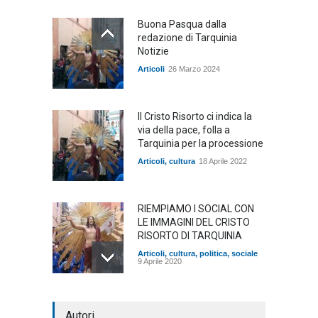
Buona Pasqua dalla
redazione di Tarquinia
Notizie
Articoli
26 Marzo 2024
Il Cristo Risorto ci indica la
via della pace, folla a
Tarquinia per la processione
Articoli
,
cultura
18 Aprile 2022
RIEMPIAMO I SOCIAL CON
LE IMMAGINI DEL CRISTO
RISORTO DI TARQUINIA
Articoli
,
cultura
,
politica
,
sociale
9 Aprile 2020
LA PROCESSIONE IN
Autori
DIRETTA SUL WEB