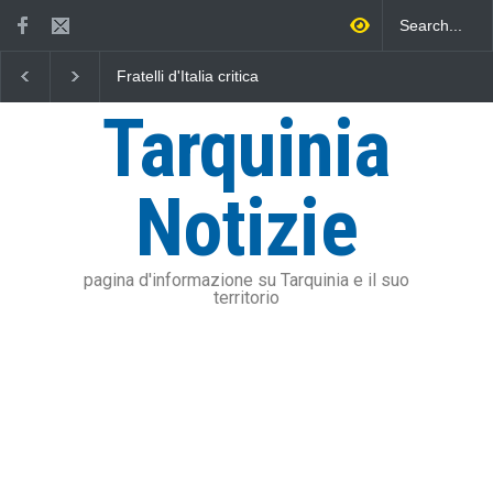
Fratelli d'Italia critica
L'Università della Tusc
Sposetti per l'aumento
l'Assonautica Provincia
dell'addizionale IRPEF: "una
Viterbo uniti nella dife
Tarquinia
stangata per i cittadini"
mare
Notizie
pagina d'informazione su Tarquinia e il suo
territorio