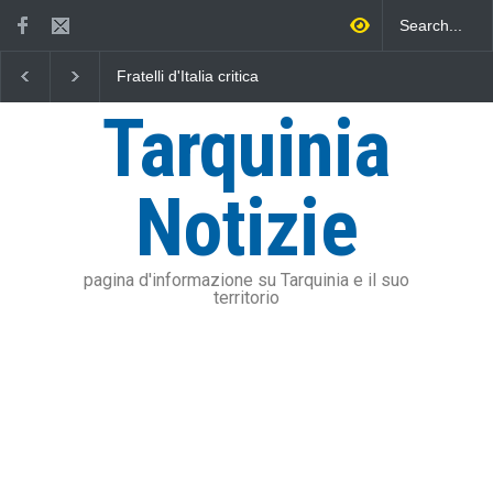
Fratelli d'Italia critica
L'Università della Tusc
Sposetti per l'aumento
l'Assonautica Provincia
dell'addizionale IRPEF: "una
Viterbo uniti nella dife
Tarquinia
stangata per i cittadini"
mare
Notizie
pagina d'informazione su Tarquinia e il suo
territorio