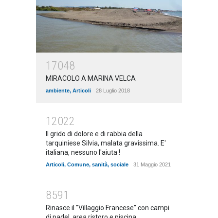
17048
MIRACOLO A MARINA VELCA
ambiente
,
Articoli
28 Luglio 2018
12022
Il grido di dolore e di rabbia della
tarquiniese Silvia, malata gravissima. E'
italiana, nessuno l'aiuta !
Articoli
,
Comune
,
sanità
,
sociale
31 Maggio 2021
8591
Rinasce il "Villaggio Francese" con campi
di padel, area ristoro e piscina