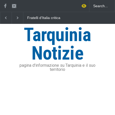
Fratelli d'Italia critica
L'Università della Tusc
Sposetti per l'aumento
l'Assonautica Provincia
dell'addizionale IRPEF: "una
Viterbo uniti nella dife
Tarquinia
stangata per i cittadini"
mare
Notizie
pagina d'informazione su Tarquinia e il suo
territorio