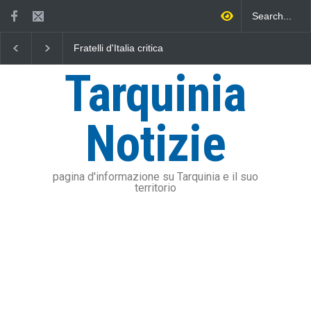
Fratelli d'Italia critica
L'Università della Tusc
Sposetti per l'aumento
l'Assonautica Provincia
dell'addizionale IRPEF: "una
Viterbo uniti nella dife
Tarquinia
stangata per i cittadini"
mare
Notizie
pagina d'informazione su Tarquinia e il suo
territorio