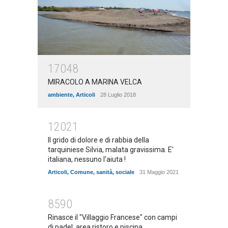
17048
MIRACOLO A MARINA VELCA
ambiente
,
Articoli
28 Luglio 2018
12021
Il grido di dolore e di rabbia della
tarquiniese Silvia, malata gravissima. E'
italiana, nessuno l'aiuta !
Articoli
,
Comune
,
sanità
,
sociale
31 Maggio 2021
8590
Rinasce il "Villaggio Francese" con campi
di padel, area ristoro e piscina