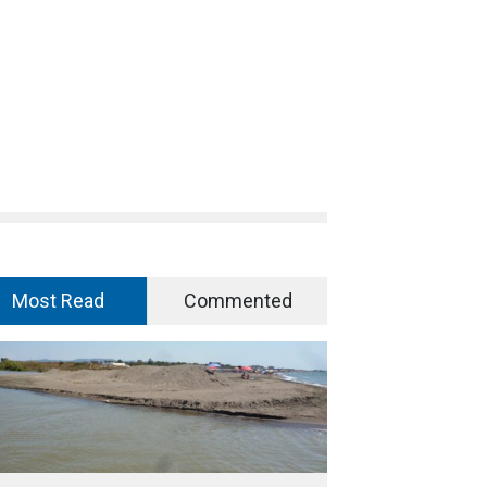
Most Read
Commented