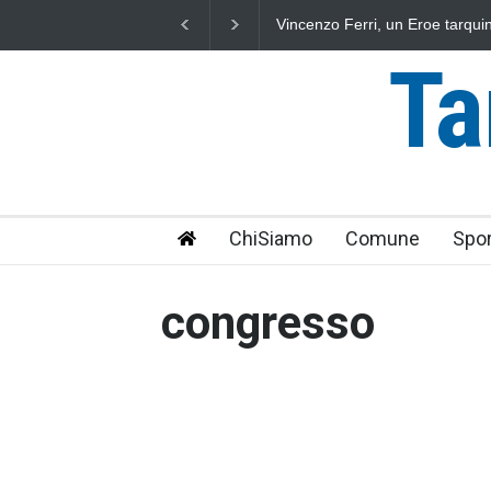
Vincenzo Ferri, un Eroe tarquinie
Ta
ChiSiamo
Comune
Spor
congresso