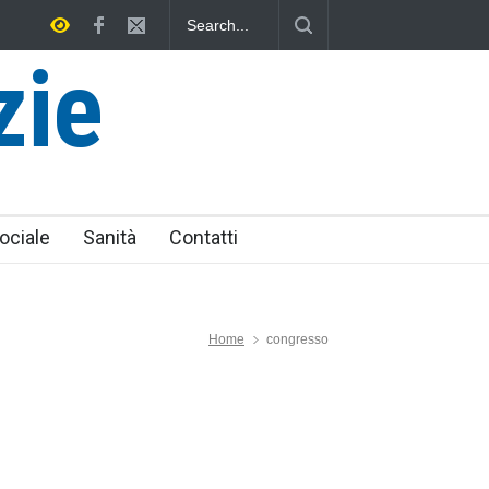
zionale
L'Università della Tuscia e l'Assonautica Provinciale di Vit
uniti nella difesa del mare
zie
ociale
Sanità
Contatti
Home
congresso