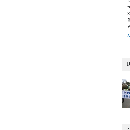
"
S
R
V
A
U