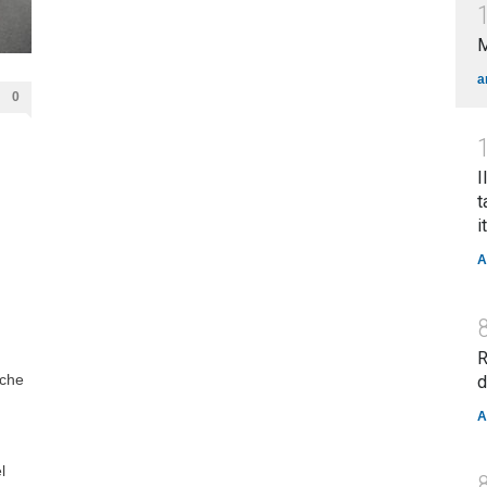
a
0
I
t
i
A
R
 che
d
A
l