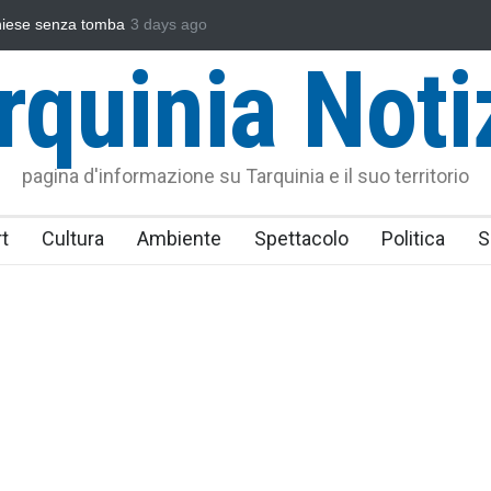
se senza tomba
Fratelli d'Italia critica Sposetti per l'aumento dell'addi
3 days ago
IRPEF: "una stangata per i cittadini"
rquinia Noti
pagina d'informazione su Tarquinia e il suo territorio
t
Cultura
Ambiente
Spettacolo
Politica
S