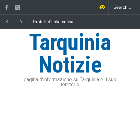
Fratelli d'Italia critica
L'Università della Tusc
Sposetti per l'aumento
l'Assonautica Provincia
dell'addizionale IRPEF: "una
Viterbo uniti nella dife
Tarquinia
stangata per i cittadini"
mare
Notizie
pagina d'informazione su Tarquinia e il suo
territorio