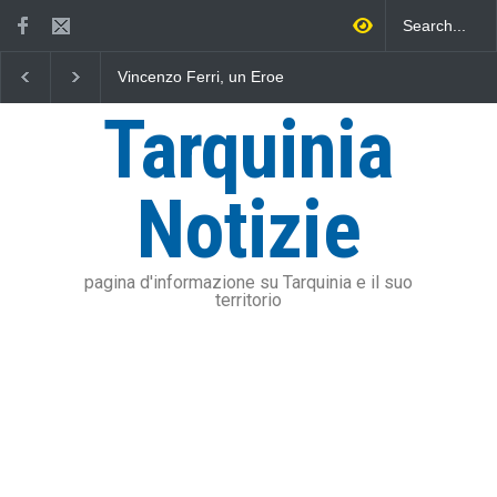
Vincenzo Ferri, un Eroe
Fratelli d'Italia critica
tarquiniese senza tomba
Sposetti per l'aumento
dell'addizionale IRPEF
Tarquinia
stangata per i cittadini
Notizie
pagina d'informazione su Tarquinia e il suo
territorio