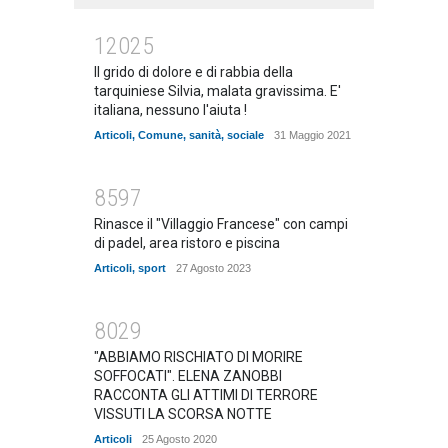
12025
Il grido di dolore e di rabbia della
tarquiniese Silvia, malata gravissima. E'
italiana, nessuno l'aiuta !
Articoli
,
Comune
,
sanità
,
sociale
31 Maggio 2021
8597
Rinasce il "Villaggio Francese" con campi
di padel, area ristoro e piscina
Articoli
,
sport
27 Agosto 2023
8029
"ABBIAMO RISCHIATO DI MORIRE
SOFFOCATI". ELENA ZANOBBI
RACCONTA GLI ATTIMI DI TERRORE
VISSUTI LA SCORSA NOTTE
Articoli
25 Agosto 2020