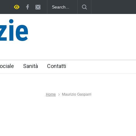
utica Provinciale di Viterbo
Vincenzo Ferri, un Eroe tarquiniese se
zie
ociale
Sanità
Contatti
Home
Maurizio Gasparri