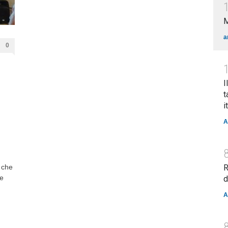
a
0
I
t
i
A
 che
R
ne
d
A