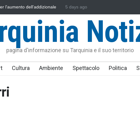
i per l'aumento dell'addizionale
5 days ago
L'Università della Tuscia e l'Assona
dini"
uniti nella difesa del mare
rquinia Noti
pagina d'informazione su Tarquinia e il suo territorio
t
Cultura
Ambiente
Spettacolo
Politica
S
ri