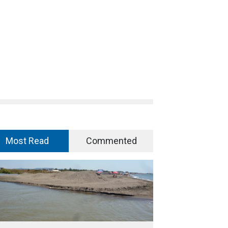
Most Read
Commented