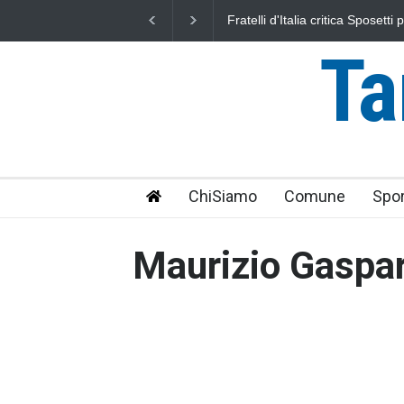
Fratelli d'Italia critica Sposett
IRPEF: "una stangata per i citta
Ta
ChiSiamo
Comune
Spor
Maurizio Gaspar