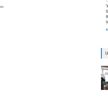
"
bo.
S
R
V
A
U