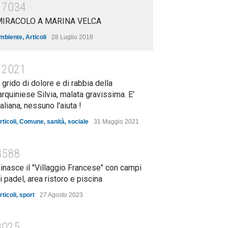
17034
MIRACOLO A MARINA VELCA
mbiente
,
Articoli
28 Luglio 2018
12021
l grido di dolore e di rabbia della
arquiniese Silvia, malata gravissima. E'
taliana, nessuno l'aiuta !
rticoli
,
Comune
,
sanità
,
sociale
31 Maggio 2021
8588
inasce il "Villaggio Francese" con campi
i padel, area ristoro e piscina
rticoli
,
sport
27 Agosto 2023
8025