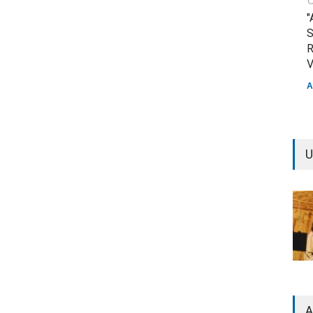
"
S
R
V
A
U
A