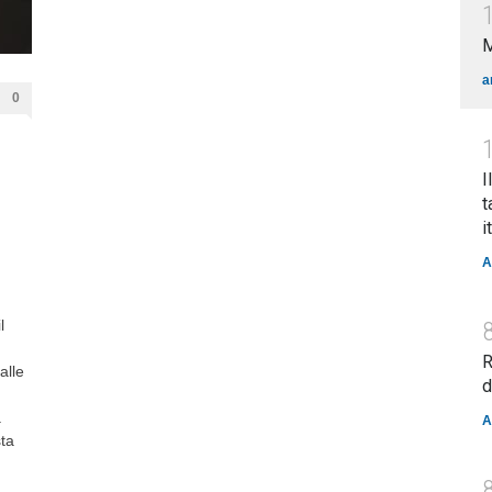
a
0
I
t
i
A
l
R
alle
d
a
A
sta