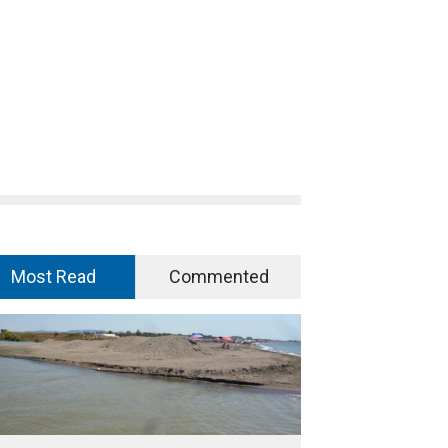
Most Read
Commented