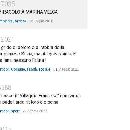
17035
MIRACOLO A MARINA VELCA
mbiente
,
Articoli
28 Luglio 2018
12021
l grido di dolore e di rabbia della
arquiniese Silvia, malata gravissima. E'
taliana, nessuno l'aiuta !
rticoli
,
Comune
,
sanità
,
sociale
31 Maggio 2021
8588
inasce il "Villaggio Francese" con campi
i padel, area ristoro e piscina
rticoli
,
sport
27 Agosto 2023
8025