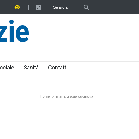
utica Provinciale di Viterbo
Vincenzo Ferri, un Eroe tarquiniese se
zie
ociale
Sanità
Contatti
Home
maria grazia cucinotta