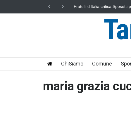
Fratelli d'Italia critica Sposett
IRPEF: "una stangata per i citta
Ta
ChiSiamo
Comune
Spor
maria grazia cu