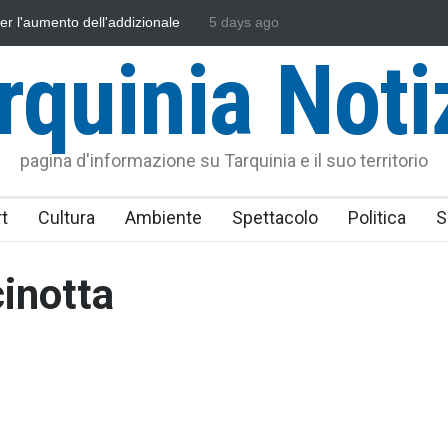
i per l'aumento dell'addizionale
5 days ago
L'Università della Tuscia e l'Assona
dini"
uniti nella difesa del mare
rquinia Noti
pagina d'informazione su Tarquinia e il suo territorio
t
Cultura
Ambiente
Spettacolo
Politica
S
cinotta