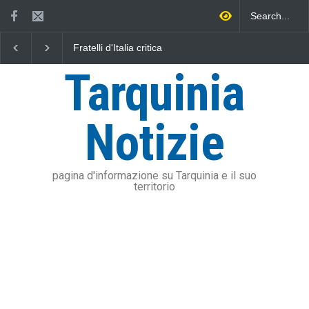
Fratelli d'Italia critica
L'Università della Tusc
Sposetti per l'aumento
l'Assonautica Provincia
dell'addizionale IRPEF: "una
Viterbo uniti nella dife
Tarquinia
stangata per i cittadini"
mare
Notizie
pagina d'informazione su Tarquinia e il suo
territorio