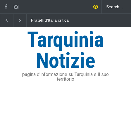
Fratelli d'Italia critica
L'Università della Tusc
Sposetti per l'aumento
l'Assonautica Provincia
dell'addizionale IRPEF: "una
Viterbo uniti nella dife
Tarquinia
stangata per i cittadini"
mare
Notizie
pagina d'informazione su Tarquinia e il suo
territorio