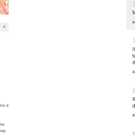
a
0
I
t
i
A
R
ivo e
d
A
one
pop,