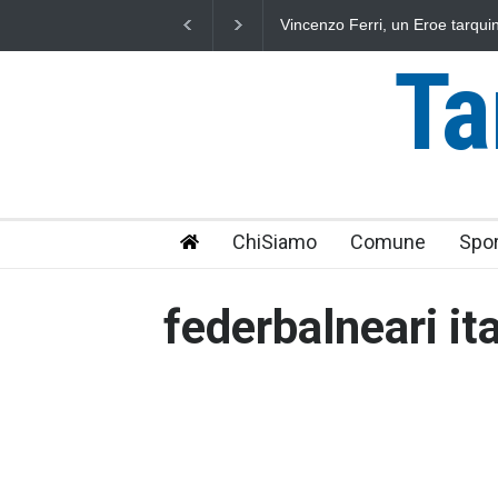
Vincenzo Ferri, un Eroe tarquini
Ta
ChiSiamo
Comune
Spor
federbalneari ita