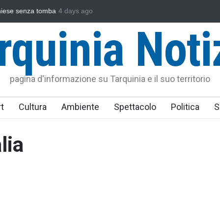
ese senza tomba
Fratelli d'Italia critica Sposetti per l'aumento dell'ad
4 days ago
IRPEF: "una stangata per i cittadini"
rquinia Noti
pagina d'informazione su Tarquinia e il suo territorio
t
Cultura
Ambiente
Spettacolo
Politica
S
lia