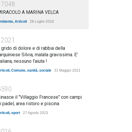
17048
MIRACOLO A MARINA VELCA
mbiente
,
Articoli
28 Luglio 2018
12021
l grido di dolore e di rabbia della
arquiniese Silvia, malata gravissima. E'
taliana, nessuno l'aiuta !
rticoli
,
Comune
,
sanità
,
sociale
31 Maggio 2021
8590
inasce il "Villaggio Francese" con campi
i padel, area ristoro e piscina
rticoli
,
sport
27 Agosto 2023
8026