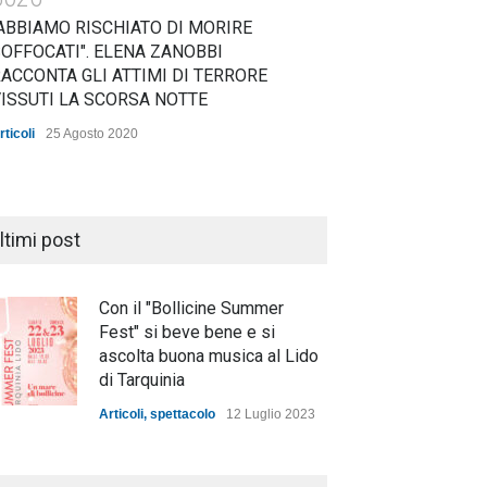
ABBIAMO RISCHIATO DI MORIRE
OFFOCATI". ELENA ZANOBBI
ACCONTA GLI ATTIMI DI TERRORE
ISSUTI LA SCORSA NOTTE
rticoli
25 Agosto 2020
ltimi post
Con il "Bollicine Summer
Fest" si beve bene e si
ascolta buona musica al Lido
di Tarquinia
Articoli
,
spettacolo
12 Luglio 2023