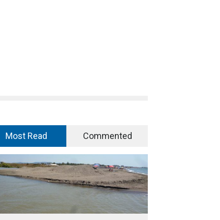
Most Read
Commented