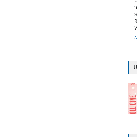
"
S
R
V
A
U