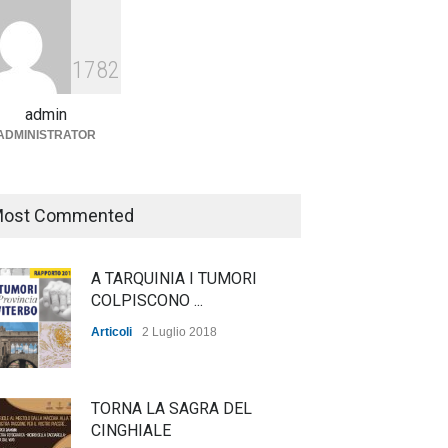
Agricoltura, dal Governo
arrivano i pagamenti PAC, la
1782
soddisfazione del Ministro
Lollobrigida
admin
ADMINISTRATOR
ambiente
,
Articoli
,
politica
27 Luglio 2026
ost Commented
A TARQUINIA I TUMORI
COLPISCONO ...
Articoli
2 Luglio 2018
TORNA LA SAGRA DEL
CINGHIALE