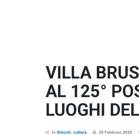
VILLA BRUS
AL 125° PO
LUOGHI DE
In
Articoli
,
cultura
20 Febbraio 2019