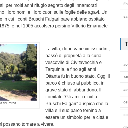
Es
ti, per molti anni rifugio segreto degli innamorati
o i loro nomi e i loro cuori sulle foglie delle agavi. Un
sa
e in cui i conti Bruschi Falgari pare abbiano ospitato
1875, e nel 1905 accolsero persino Vittorio Emanuele
T
La villa, dopo varie vicissitudini,
passò di proprietà alla curia
vescovile di Civitavecchia e
ac
Tarquinia, e fino agli anni
Ottanta fu in buono stato. Oggi il
Al
parco è chiuso al pubblico, in
grave stato di abbandono. Il
as
comitato “Gli amici di villa
ce
Bruschi Falgari” auspica che la
e del Parco
villa e il suo parco tornino a
co
essere un simbolo per la città e
si possano tornare a vivere.
di