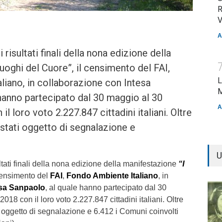
R
V
A
i risultati finali della nona edizione della
uoghi del Cuore”, il censimento del FAI,
L
iano, in collaborazione con Intesa
M
hanno partecipato dal 30 maggio al 30
A
 loro voto 2.227.847 cittadini italiani. Oltre
stati oggetto di segnalazione e
U
sultati finali della nona edizione della manifestazione
“I
 censimento del
FAI
,
Fondo Ambiente Italiano
, in
esa Sanpaolo
, al quale hanno partecipato dal 30
18 con il loro voto 2.227.847 cittadini italiani. Oltre
 oggetto di segnalazione e 6.412 i Comuni coinvolti