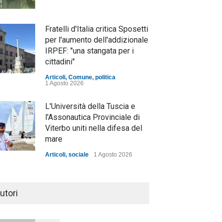
Fratelli d'Italia critica Sposetti
per l'aumento dell'addizionale
IRPEF: "una stangata per i
cittadini"
Articoli
,
Comune
,
politica
1 Agosto 2026
L'Università della Tuscia e
l'Assonautica Provinciale di
Viterbo uniti nella difesa del
mare
Articoli
,
sociale
1 Agosto 2026
Notte bianca a Tarquinia, un
mezzo insuccesso
utori
annunciato
Articoli
1 Agosto 2026