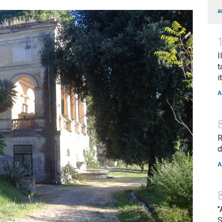
a
I
t
i
A
R
d
A
"
S