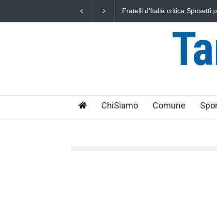
L'Università della Tuscia e l'As
uniti nella difesa del mare
Ta
ChiSiamo
Comune
Spor