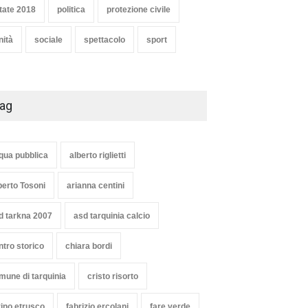
tate 2018
politica
protezione civile
nità
sociale
spettacolo
sport
ag
qua pubblica
alberto riglietti
berto Tosoni
arianna centini
d tarkna 2007
asd tarquinia calcio
ntro storico
chiara bordi
mune di tarquinia
cristo risorto
vino etrusco
fabrizio ercolani
fare verde