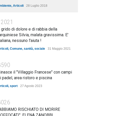
mbiente
,
Articoli
28 Luglio 2018
12021
l grido di dolore e di rabbia della
arquiniese Silvia, malata gravissima. E'
taliana, nessuno l'aiuta !
rticoli
,
Comune
,
sanità
,
sociale
31 Maggio 2021
8590
inasce il "Villaggio Francese" con campi
i padel, area ristoro e piscina
rticoli
,
sport
27 Agosto 2023
8026
ABBIAMO RISCHIATO DI MORIRE
OFFOCATI". ELENA ZANOBBI