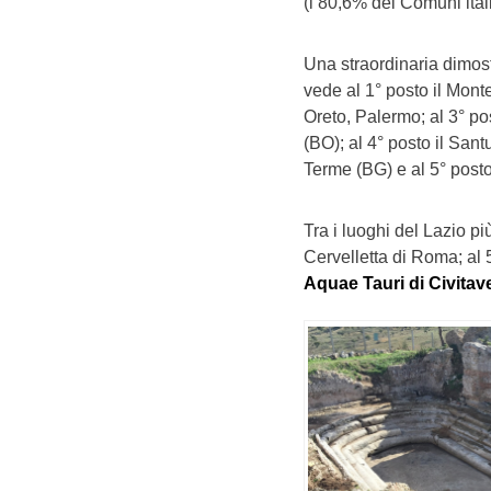
(l’80,6% dei Comuni itali
Una straordinaria dimos
vede al 1° posto il Mont
Oreto, Palermo; al 3° po
(BO); al 4° posto il Sa
Terme (BG) e al 5° posto
Tra i luoghi del Lazio pi
Cervelletta di Roma; al 57
Aquae Tauri di Civitav