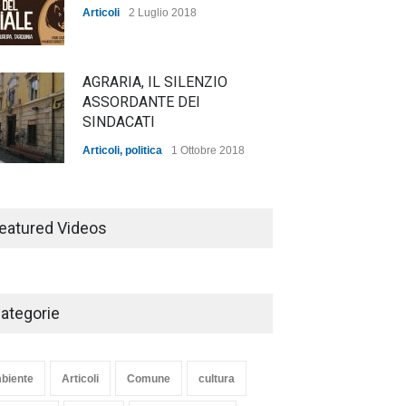
Articoli
2 Luglio 2018
AGRARIA, IL SILENZIO
ASSORDANTE DEI
SINDACATI
Articoli
,
politica
1 Ottobre 2018
TARQUINIA NELLA "DIVINA
COMMEDIA"
eatured Videos
Articoli
,
cultura
27 Marzo 2020
ategorie
SE NE VA UN ALTRO PEZZO
DI STORIA DEL LIDO DI
TARQUINIA
biente
Articoli
Comune
cultura
Articoli
,
cultura
8 Maggio 2020