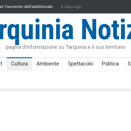
sonautica Provinciale di Viterbo
6 days ago
Vincenzo Ferri, un Eroe tarquinie
rquinia Noti
pagina d'informazione su Tarquinia e il suo territorio
t
Cultura
Ambiente
Spettacolo
Politica
S