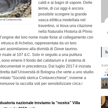
caldi e ai bagni di vapore. Delle
terme, di cui oggi è ancora
possibile scorgere la grande
vasca ellittica modellata nel
uri di Civitavecchia
travertino, si trova una citazione
nella Naturalis Historia di Plinio
 l’origine del loro nome risale forse al collegamento con
à etrusca di Acheloo, rappresentata da un toro
ni assimilarono alla divinità di Giove taurino.
M
risale al 107 d.C. Solo in seguito a una pulitura
 sono emersi il fondo del calidarium e il sistema di
i documentati in precedenza. Dal luglio 2017 è iniziata
retta dall’Università di Bologna che verte a uno studio
comitato “Società storica Civitavecchiese”, insieme a
promuove la raccolta voti per sensibilizzare circa i
duatoria nazionale troviamo la “nostra” Villa