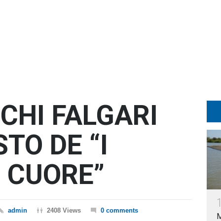
CHI FALGARI
STO DE “I
L CUORE”
admin
2408 Views
0 comments