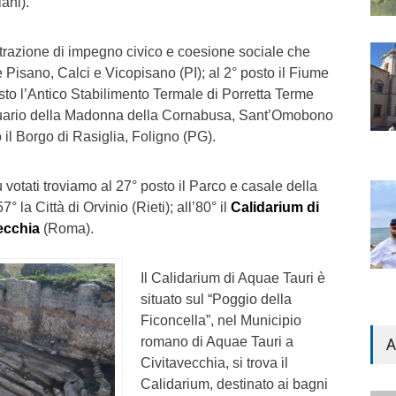
ani).
trazione di impegno civico e coesione sociale che
e Pisano, Calci e Vicopisano (PI); al 2° posto il Fiume
sto l’Antico Stabilimento Termale di Porretta Terme
ntuario della Madonna della Cornabusa, Sant’Omobono
 il Borgo di Rasiglia, Foligno (PG).
ù votati troviamo al 27° posto il Parco e casale della
° la Città di Orvinio (Rieti); all’80° il
Calidarium di
ecchia
(Roma).
Il Calidarium di Aquae Tauri è
situato sul “Poggio della
Ficoncella”, nel Municipio
romano di Aquae Tauri a
A
Civitavecchia, si trova il
Calidarium, destinato ai bagni