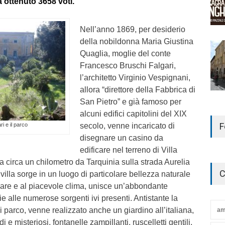
 ottenuto 3658 voti.
Nell’anno 1869, per desiderio
della nobildonna Maria Giustina
Quaglia, moglie del conte
Francesco Bruschi Falgari,
l’architetto Virginio Vespignani,
allora “direttore della Fabbrica di
San Pietro” e già famoso per
alcuni edifici capitolini del XIX
F
secolo, venne incaricato di
ri e il parco
disegnare un casino da
edificare nel terreno di Villa
 a circa un chilometro da Tarquinia sulla strada Aurelia
C
villa sorge in un luogo di particolare bellezza naturale
mare e al piacevole clima, unisce un’abbondante
e alle numerose sorgenti ivi presenti. Antistante la
i di parco, venne realizzato anche un giardino all’italiana,
am
i e misteriosi, fontanelle zampillanti, ruscelletti gentili,