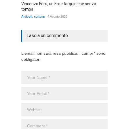
Vincenzo Ferri, un Eroe tarquiniese senza
Fratell
tomba
dell'ad
cittadin
Articoli
,
cultura
4 Agosto 2026
Articoli
,
Lascia un commento
L'email non sarà resa pubblica. I campi * sono
obbligatori