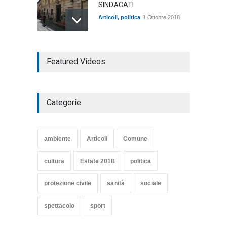
SINDACATI
Articoli
,
politica
1 Ottobre 2018
TARQUINIA NELLA "DIVINA
Featured Videos
COMMEDIA"
Articoli
,
cultura
27 Marzo 2020
Categorie
SE NE VA UN ALTRO PEZZO
DI STORIA DEL LIDO DI
TARQUINIA
ambiente
Articoli
Comune
Articoli
,
cultura
8 Maggio 2020
cultura
Estate 2018
politica
protezione civile
sanità
sociale
spettacolo
sport