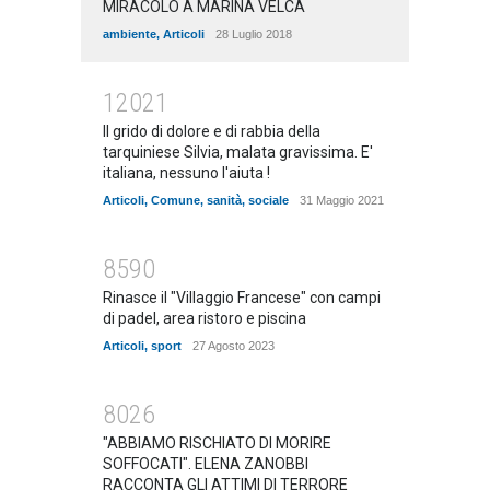
MIRACOLO A MARINA VELCA
ambiente
,
Articoli
28 Luglio 2018
12021
Il grido di dolore e di rabbia della
tarquiniese Silvia, malata gravissima. E'
italiana, nessuno l'aiuta !
Articoli
,
Comune
,
sanità
,
sociale
31 Maggio 2021
8590
Rinasce il "Villaggio Francese" con campi
di padel, area ristoro e piscina
Articoli
,
sport
27 Agosto 2023
8026
"ABBIAMO RISCHIATO DI MORIRE
SOFFOCATI". ELENA ZANOBBI
RACCONTA GLI ATTIMI DI TERRORE