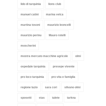
lido di tarquinia
lions club
manuel catini
marina velca
martina tosoni
maurizio leoncelli
maurizio perinu
Mauro rotelli
moscherini
mostra mercato macchine agricole
olmi
ospedale tarquinia
presepe vivente
pro loco tarquinia
pro vita e famiglia
regione lazio
sara cori
silvano olmi
sposetti
stas
talete
tarkna