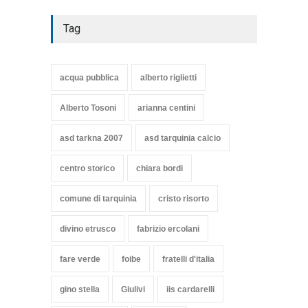
Tag
acqua pubblica
alberto riglietti
Alberto Tosoni
arianna centini
asd tarkna 2007
asd tarquinia calcio
centro storico
chiara bordi
comune di tarquinia
cristo risorto
divino etrusco
fabrizio ercolani
fare verde
foibe
fratelli d'italia
gino stella
Giulivi
iis cardarelli