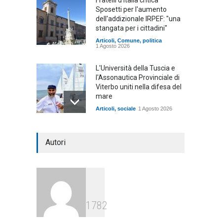
Fratelli d'Italia critica
Sposetti per l'aumento
dell'addizionale IRPEF: "una
stangata per i cittadini"
Articoli
,
Comune
,
politica
1 Agosto 2026
L'Università della Tuscia e
l'Assonautica Provinciale di
Viterbo uniti nella difesa del
mare
Articoli
,
sociale
1 Agosto 2026
Notte bianca a Tarquinia, un
Autori
mezzo insuccesso
annunciato
Articoli
1 Agosto 2026
Agricoltura, dal Governo
1782
arrivano i pagamenti PAC, la
soddisfazione del Ministro