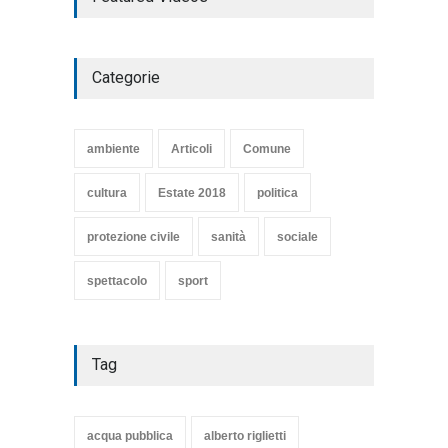
Articoli
,
cultura
27 Marzo 2020
Categorie
SE NE VA UN ALTRO PEZZO
DI STORIA DEL LIDO DI
TARQUINIA
ambiente
Articoli
Comune
Articoli
,
cultura
8 Maggio 2020
cultura
Estate 2018
politica
protezione civile
sanità
sociale
spettacolo
sport
Tag
acqua pubblica
alberto riglietti