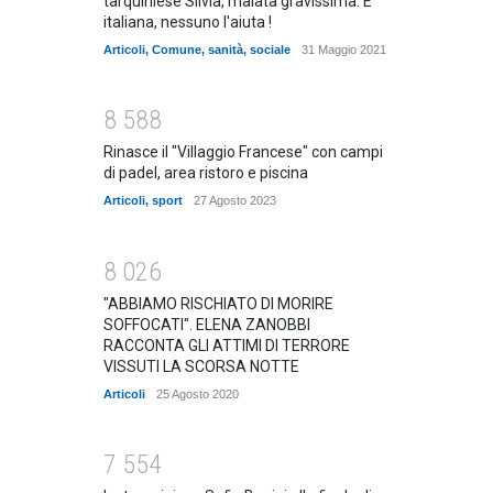
tarquiniese Silvia, malata gravissima. E'
italiana, nessuno l'aiuta !
Articoli
,
Comune
,
sanità
,
sociale
31 Maggio 2021
8
5
8
8
Rinasce il "Villaggio Francese" con campi
di padel, area ristoro e piscina
Articoli
,
sport
27 Agosto 2023
8
0
2
6
"ABBIAMO RISCHIATO DI MORIRE
SOFFOCATI". ELENA ZANOBBI
RACCONTA GLI ATTIMI DI TERRORE
VISSUTI LA SCORSA NOTTE
Articoli
25 Agosto 2020
7
5
5
4