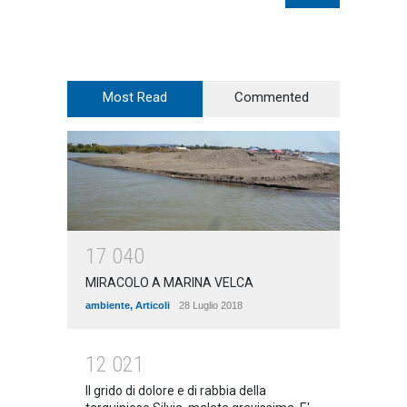
Most Read
Commented
1
7
0
4
0
MIRACOLO A MARINA VELCA
ambiente
,
Articoli
28 Luglio 2018
1
2
0
2
1
Il grido di dolore e di rabbia della