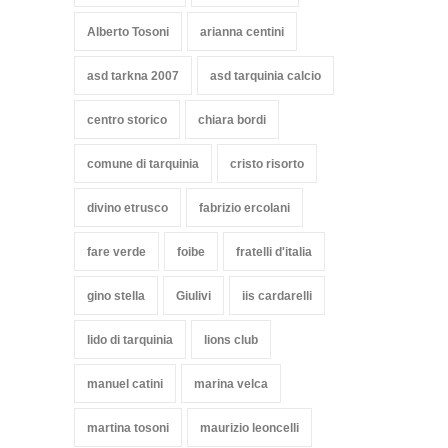
Alberto Tosoni
arianna centini
asd tarkna 2007
asd tarquinia calcio
centro storico
chiara bordi
comune di tarquinia
cristo risorto
divino etrusco
fabrizio ercolani
fare verde
foibe
fratelli d'italia
gino stella
Giulivi
iis cardarelli
lido di tarquinia
lions club
manuel catini
marina velca
martina tosoni
maurizio leoncelli