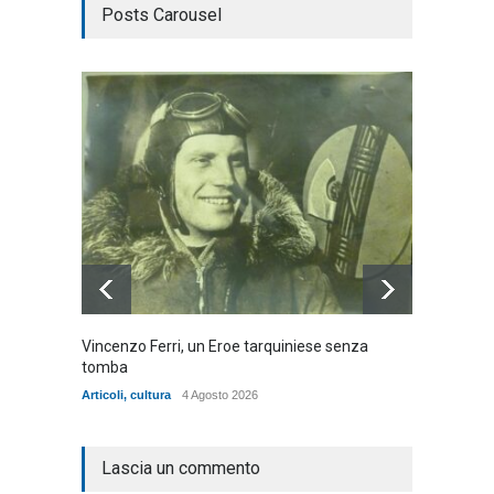
Posts Carousel
Vincenzo Ferri, un Eroe tarquiniese senza
Fratell
tomba
dell'ad
cittadin
Articoli
,
cultura
4 Agosto 2026
Articoli
,
Lascia un commento