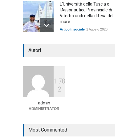
L'Università della Tuscia e
l'Assonautica Provinciale di
Viterbo uniti nella difesa del
mare
Articoli
,
sociale
1 Agosto 2026
Notte bianca a Tarquinia, un
Autori
mezzo insuccesso
annunciato
Articoli
1 Agosto 2026
1
7
8
Agricoltura, dal Governo
2
arrivano i pagamenti PAC, la
soddisfazione del Ministro
Lollobrigida
admin
ADMINISTRATOR
ambiente
,
Articoli
,
politica
27 Luglio 2026
Most Commented