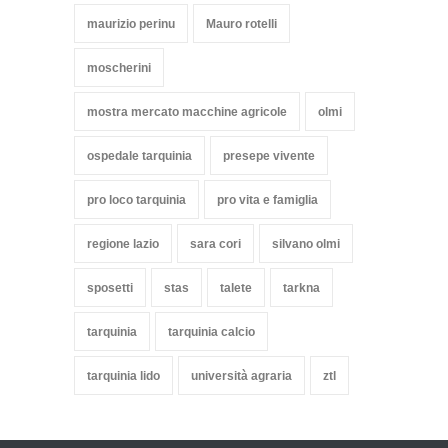
maurizio perinu
Mauro rotelli
moscherini
mostra mercato macchine agricole
olmi
ospedale tarquinia
presepe vivente
pro loco tarquinia
pro vita e famiglia
regione lazio
sara cori
silvano olmi
sposetti
stas
talete
tarkna
tarquinia
tarquinia calcio
tarquinia lido
università agraria
ztl