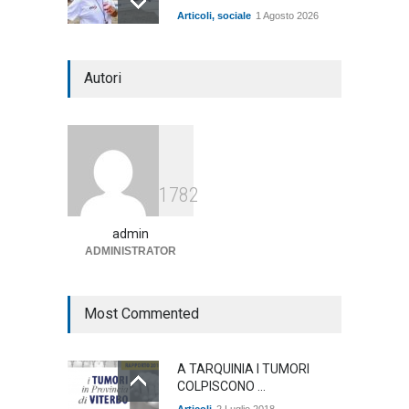
Articoli
,
sociale
1 Agosto 2026
Notte bianca a Tarquinia, un
Autori
mezzo insuccesso
annunciato
Articoli
1 Agosto 2026
Agricoltura, dal Governo
1782
arrivano i pagamenti PAC, la
soddisfazione del Ministro
Lollobrigida
admin
ADMINISTRATOR
ambiente
,
Articoli
,
politica
27 Luglio 2026
Most Commented
A TARQUINIA I TUMORI
COLPISCONO ...
Articoli
2 Luglio 2018