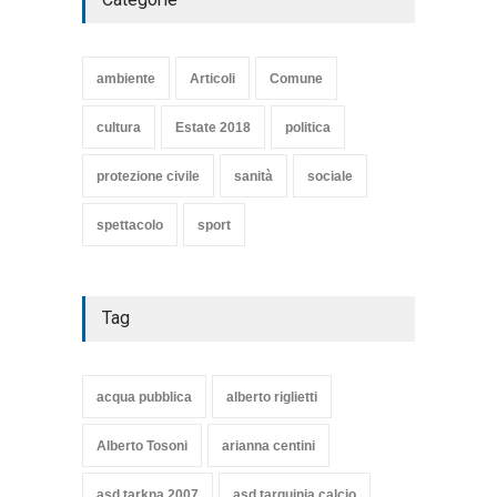
SE NE VA UN ALTRO PEZZO
DI STORIA DEL LIDO DI
TARQUINIA
ambiente
Articoli
Comune
Articoli
,
cultura
8 Maggio 2020
cultura
Estate 2018
politica
protezione civile
sanità
sociale
spettacolo
sport
Tag
acqua pubblica
alberto riglietti
Alberto Tosoni
arianna centini
asd tarkna 2007
asd tarquinia calcio