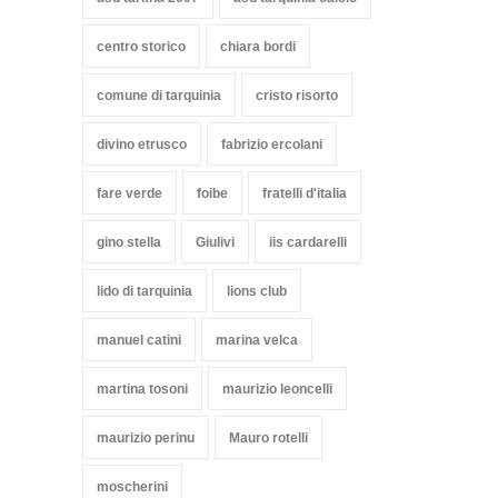
centro storico
chiara bordi
comune di tarquinia
cristo risorto
divino etrusco
fabrizio ercolani
fare verde
foibe
fratelli d'italia
gino stella
Giulivi
iis cardarelli
lido di tarquinia
lions club
manuel catini
marina velca
martina tosoni
maurizio leoncelli
maurizio perinu
Mauro rotelli
moscherini