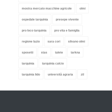
mostra mercato macchine agricole
olmi
ospedale tarquinia
presepe vivente
pro loco tarquinia
pro vita e famiglia
regione lazio
sara cori
silvano olmi
sposetti
stas
talete
tarkna
tarquinia
tarquinia calcio
tarquinia lido
università agraria
ztl