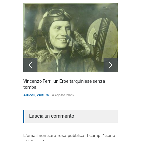
Vincenzo Ferri, un Eroe tarquiniese senza
Fratell
tomba
dell'ad
cittadin
Articoli
,
cultura
4 Agosto 2026
Articoli
,
Lascia un commento
L'email non sarà resa pubblica. I campi * sono