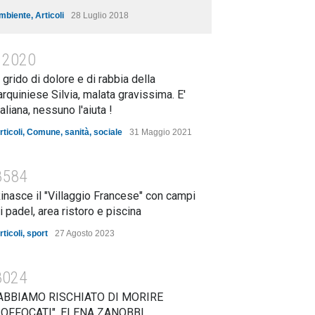
mbiente
,
Articoli
28 Luglio 2018
12020
l grido di dolore e di rabbia della
arquiniese Silvia, malata gravissima. E'
taliana, nessuno l'aiuta !
rticoli
,
Comune
,
sanità
,
sociale
31 Maggio 2021
8584
inasce il "Villaggio Francese" con campi
i padel, area ristoro e piscina
rticoli
,
sport
27 Agosto 2023
8024
ABBIAMO RISCHIATO DI MORIRE
OFFOCATI". ELENA ZANOBBI