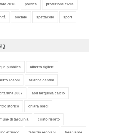
tate 2018
politica
protezione civile
nità
sociale
spettacolo
sport
ag
qua pubblica
alberto riglietti
berto Tosoni
arianna centini
d tarkna 2007
asd tarquinia calcio
e bianca a Tarquinia, un
Agricoltura, dal Governo
zo insuccesso
arrivano i pagamenti PAC, la
ntro storico
chiara bordi
unciato
soddisfazione del Ministro
Lollobrigida
oli
1 Agosto 2026
mune di tarquinia
cristo risorto
ambiente
,
Articoli
,
politica
27 Luglio 2026
vino etrusco
fabrizio ercolani
fare verde