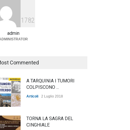
Agricoltura, dal Governo
arrivano i pagamenti PAC, la
1782
soddisfazione del Ministro
Lollobrigida
admin
ADMINISTRATOR
ambiente
,
Articoli
,
politica
27 Luglio 2026
ost Commented
A TARQUINIA I TUMORI
COLPISCONO ...
Articoli
2 Luglio 2018
TORNA LA SAGRA DEL
CINGHIALE