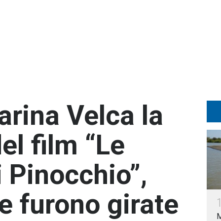
arina Velca la
el film “Le
 Pinocchio”,
e furono girate