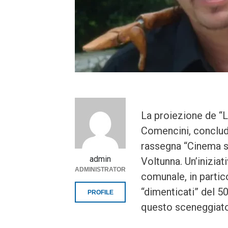
La proiezione de “L
Comencini, conclude
rassegna “Cinema so
admin
Voltunna. Un’inizia
ADMINISTRATOR
comunale, in partico
“dimenticati” del 5
PROFILE
questo sceneggiato