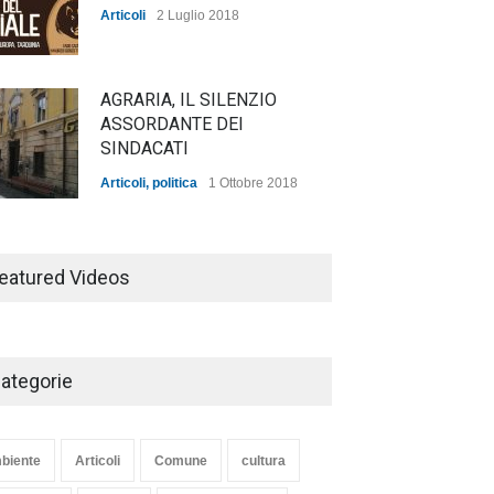
Articoli
2 Luglio 2018
AGRARIA, IL SILENZIO
ASSORDANTE DEI
SINDACATI
Articoli
,
politica
1 Ottobre 2018
TARQUINIA NELLA "DIVINA
COMMEDIA"
eatured Videos
Articoli
,
cultura
27 Marzo 2020
ategorie
SE NE VA UN ALTRO PEZZO
DI STORIA DEL LIDO DI
TARQUINIA
biente
Articoli
Comune
cultura
Articoli
,
cultura
8 Maggio 2020