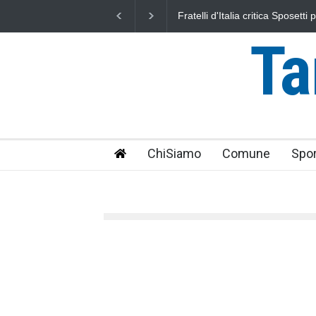
L'Università della Tuscia e l'As
uniti nella difesa del mare
Ta
ChiSiamo
Comune
Spor