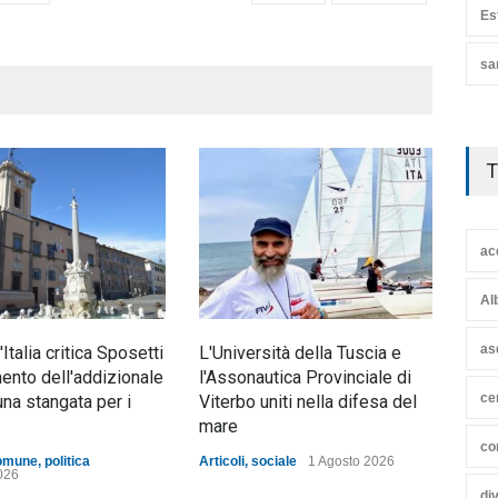
Es
sa
T
ac
Al
as
d'Italia critica Sposetti
L'Università della Tuscia e
Nott
mento dell'addizionale
l'Assonautica Provinciale di
mez
ce
una stangata per i
Viterbo uniti nella difesa del
ann
mare
Artic
co
omune
,
politica
Articoli
,
sociale
1 Agosto 2026
026
di