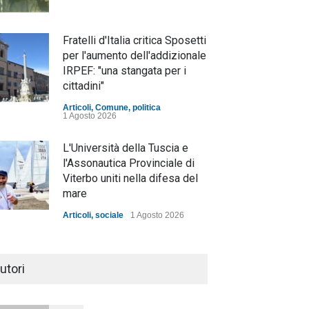
Fratelli d'Italia critica Sposetti
per l'aumento dell'addizionale
IRPEF: "una stangata per i
cittadini"
Articoli
,
Comune
,
politica
1 Agosto 2026
L'Università della Tuscia e
l'Assonautica Provinciale di
Viterbo uniti nella difesa del
mare
Articoli
,
sociale
1 Agosto 2026
Notte bianca a Tarquinia, un
mezzo insuccesso
utori
annunciato
Articoli
1 Agosto 2026