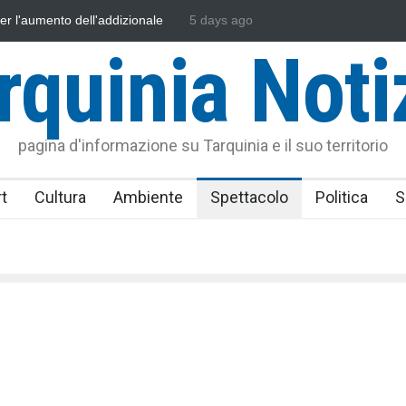
sonautica Provinciale di Viterbo
5 days ago
Vincenzo Ferri, un Eroe tarquinie
rquinia Noti
pagina d'informazione su Tarquinia e il suo territorio
t
Cultura
Ambiente
Spettacolo
Politica
S