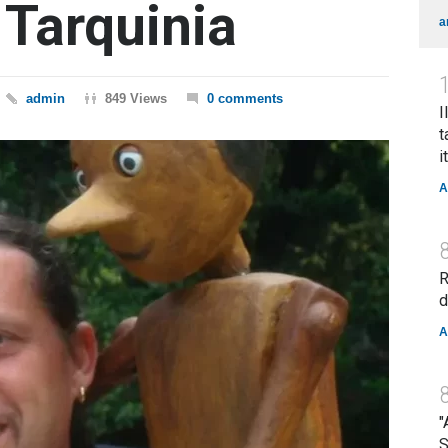
 Tarquinia
a
admin
849 Views
0 comments
I
t
i
A
R
d
A
"
S