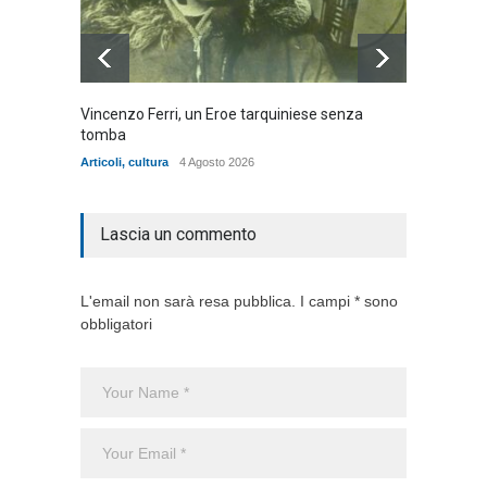
Vincenzo Ferri, un Eroe tarquiniese senza
Fratell
tomba
dell'ad
cittadin
Articoli
,
cultura
4 Agosto 2026
Articoli
,
Lascia un commento
L'email non sarà resa pubblica. I campi * sono
obbligatori