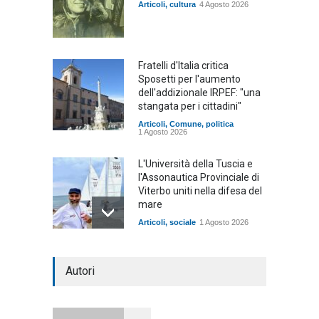
Articoli
,
cultura
4 Agosto 2026
Fratelli d'Italia critica
Sposetti per l'aumento
dell'addizionale IRPEF: "una
stangata per i cittadini"
Articoli
,
Comune
,
politica
1 Agosto 2026
L'Università della Tuscia e
l'Assonautica Provinciale di
Viterbo uniti nella difesa del
mare
Articoli
,
sociale
1 Agosto 2026
Notte bianca a Tarquinia, un
Autori
mezzo insuccesso
annunciato
Articoli
1 Agosto 2026