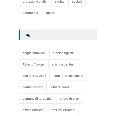
protezione civile
sanità
sociale
spettacolo
sport
Tag
acqua pubblica
alberto riglietti
Alberto Tosoni
arianna centini
asd tarkna 2007
asd tarquinia calcio
centro storico
chiara bordi
comune di tarquinia
cristo risorto
divino etrusco
fabrizio ercolani