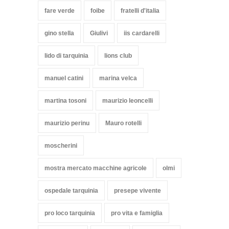
fare verde
foibe
fratelli d'italia
gino stella
Giulivi
iis cardarelli
lido di tarquinia
lions club
manuel catini
marina velca
martina tosoni
maurizio leoncelli
maurizio perinu
Mauro rotelli
moscherini
mostra mercato macchine agricole
olmi
ospedale tarquinia
presepe vivente
pro loco tarquinia
pro vita e famiglia