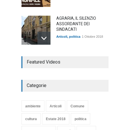
AGRARIA, IL SILENZIO
ASSORDANTE DEI
SINDACATI
Articoli
,
politica
1 Ottobre 2018
TARQUINIA NELLA "DIVINA
Featured Videos
COMMEDIA"
Articoli
,
cultura
27 Marzo 2020
Categorie
SE NE VA UN ALTRO PEZZO
DI STORIA DEL LIDO DI
TARQUINIA
ambiente
Articoli
Comune
Articoli
,
cultura
8 Maggio 2020
cultura
Estate 2018
politica