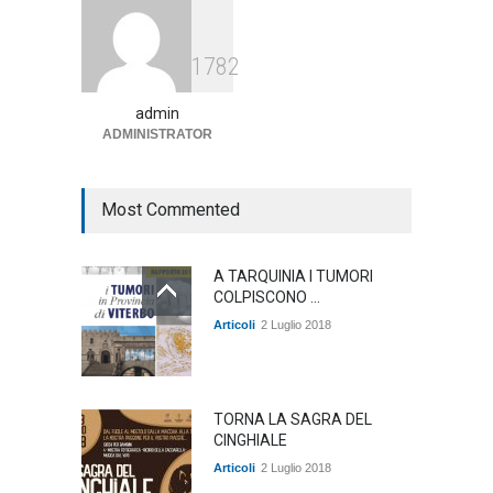
Agricoltura, dal Governo
1782
arrivano i pagamenti PAC, la
soddisfazione del Ministro
Lollobrigida
admin
ADMINISTRATOR
ambiente
,
Articoli
,
politica
27 Luglio 2026
Most Commented
A TARQUINIA I TUMORI
COLPISCONO ...
Articoli
2 Luglio 2018
TORNA LA SAGRA DEL
CINGHIALE
Articoli
2 Luglio 2018