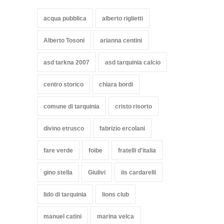
acqua pubblica
alberto riglietti
Alberto Tosoni
arianna centini
asd tarkna 2007
asd tarquinia calcio
centro storico
chiara bordi
comune di tarquinia
cristo risorto
divino etrusco
fabrizio ercolani
fare verde
foibe
fratelli d'italia
gino stella
Giulivi
iis cardarelli
lido di tarquinia
lions club
manuel catini
marina velca