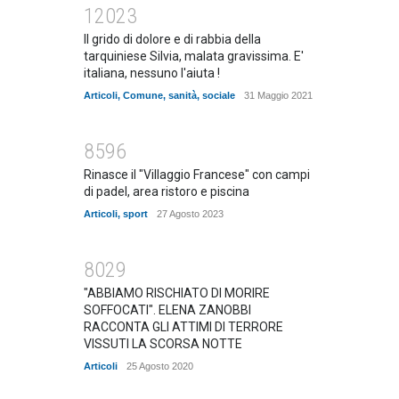
12023
Il grido di dolore e di rabbia della
tarquiniese Silvia, malata gravissima. E'
italiana, nessuno l'aiuta !
Articoli
,
Comune
,
sanità
,
sociale
31 Maggio 2021
8596
Rinasce il "Villaggio Francese" con campi
di padel, area ristoro e piscina
Articoli
,
sport
27 Agosto 2023
8029
"ABBIAMO RISCHIATO DI MORIRE
SOFFOCATI". ELENA ZANOBBI
RACCONTA GLI ATTIMI DI TERRORE
VISSUTI LA SCORSA NOTTE
Articoli
25 Agosto 2020