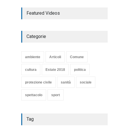
TARQUINIA NELLA "DIVINA
Featured Videos
COMMEDIA"
Articoli
,
cultura
27 Marzo 2020
Categorie
SE NE VA UN ALTRO PEZZO
DI STORIA DEL LIDO DI
TARQUINIA
ambiente
Articoli
Comune
Articoli
,
cultura
8 Maggio 2020
cultura
Estate 2018
politica
protezione civile
sanità
sociale
spettacolo
sport
Tag