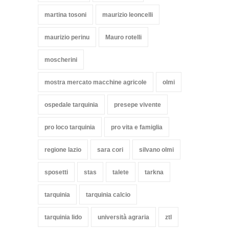
martina tosoni
maurizio leoncelli
maurizio perinu
Mauro rotelli
moscherini
mostra mercato macchine agricole
olmi
ospedale tarquinia
presepe vivente
pro loco tarquinia
pro vita e famiglia
regione lazio
sara cori
silvano olmi
sposetti
stas
talete
tarkna
tarquinia
tarquinia calcio
tarquinia lido
università agraria
ztl