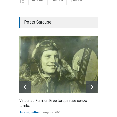
Articoli
Comune
politica
Posts Carousel
Vincenzo Ferri, un Eroe tarquiniese senza
Fratell
tomba
dell'ad
cittadin
Articoli
,
cultura
4 Agosto 2026