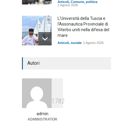
Articoli
,
Comune
,
politica
1 Agosto 2026
L'Università della Tuscia e
l'Assonautica Provinciale di
Viterbo uniti nella difesa del
mare
Articoli
,
sociale
1 Agosto 2026
Notte bianca a Tarquinia, un
Autori
mezzo insuccesso
annunciato
Articoli
1 Agosto 2026
Agricoltura, dal Governo
1782
arrivano i pagamenti PAC, la
soddisfazione del Ministro
Lollobrigida
admin
ADMINISTRATOR
ambiente
,
Articoli
,
politica
27 Luglio 2026