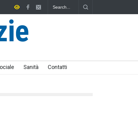
ri, un Eroe tarquiniese senza tomba
zie
ociale
Sanità
Contatti