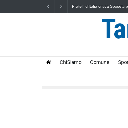
elli d'Italia critica Sposetti per l'aumento dell'addizionale
L'Univer
F: "una stangata per i cittadini"
uniti nel
Ta
ChiSiamo
Comune
Spor