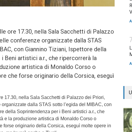
R
V
A
le ore 17.30, nella Sala Sacchetti di Palazzo
a delle conferenze organizzate dalla STAS
L
IBAC, con Giannino Tiziani, Ispettore della
M
 Beni artistici a.r., che ripercorrerà la
A
oduzione artistica di Monaldo Corso o
ore che forse originario della Corsica, eseguì
U
e 17.30, nella Sala Sacchetti di Palazzo dei Priori,
ze organizzate dalla STAS sotto l’egida del MIBAC, con
re della Soprintendenza per i Beni artistici a.r., che
ità e la produzione artistica di Monaldo Corso o
he forse originario della Corsica, eseguì molte opere in