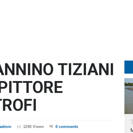
NNINO TIZIANI
 PITTORE
ROFI
admin
1240 Views
0 comments