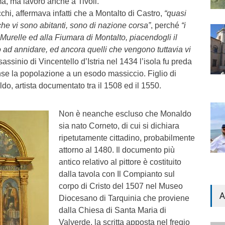
a, ma lavorò anche a Tivoli.
i, affermava infatti che a Montalto di Castro,
“quasi
che vi sono abitanti, sono di nazione corsa”
, perché
“i
urelle ed alla Fiumara di Montalto, piacendogli il
o ad annidare, ed ancora quelli che vengono tuttavia vi
assinio di Vincentello d’Istria nel 1434 l’isola fu preda
nse la popolazione a un esodo massiccio. Figlio di
o, artista documentato tra il 1508 ed il 1550.
Non è neanche escluso che Monaldo
sia nato Corneto, di cui si dichiara
ripetutamente cittadino, probabilmente
attorno al 1480. Il documento più
antico relativo al pittore è costituito
dalla tavola con Il Compianto sul
corpo di Cristo del 1507 nel Museo
A
Diocesano di Tarquinia che proviene
dalla Chiesa di Santa Maria di
Valverde, la scritta apposta nel fregio