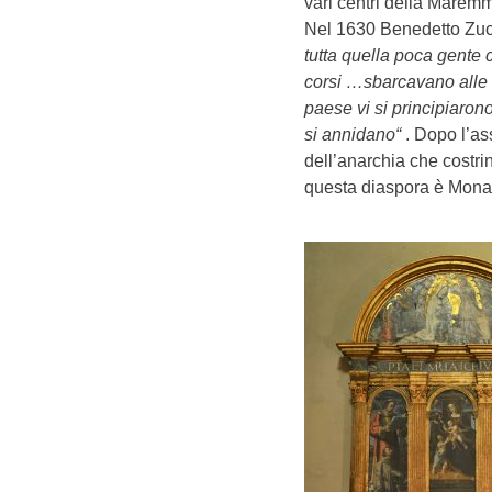
vari centri della Maremm
Nel 1630 Benedetto Zucch
tutta quella poca gente 
corsi …sbarcavano alle M
paese vi si principiaron
si annidano“
. Dopo l’ass
dell’anarchia che costri
questa diaspora è Monald