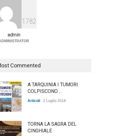
Agricoltura, dal Governo
arrivano i pagamenti PAC, la
1782
soddisfazione del Ministro
Lollobrigida
admin
ADMINISTRATOR
ambiente
,
Articoli
,
politica
27 Luglio 2026
ost Commented
A TARQUINIA I TUMORI
COLPISCONO ...
Articoli
2 Luglio 2018
TORNA LA SAGRA DEL
CINGHIALE