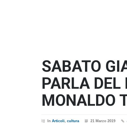
SABATO GIA
PARLA DEL
MONALDO T
In
Articoli
,
cultura
21 Marzo 2019