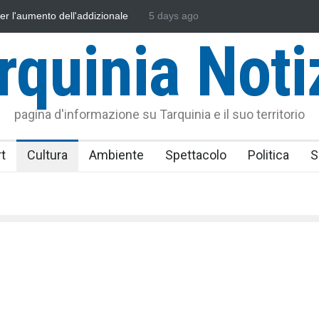
sità della Tuscia e l'Assonautica Provinciale di Viterbo
5 days ago
Vincenzo Fer
la difesa del mare
rquinia Noti
pagina d'informazione su Tarquinia e il suo territorio
t
Cultura
Ambiente
Spettacolo
Politica
S