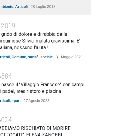
mbiente
,
Articoli
28 Luglio 2018
12019
l grido di dolore e di rabbia della
arquiniese Silvia, malata gravissima. E'
taliana, nessuno l'aiuta !
rticoli
,
Comune
,
sanità
,
sociale
31 Maggio 2021
8584
inasce il "Villaggio Francese" con campi
i padel, area ristoro e piscina
rticoli
,
sport
27 Agosto 2023
8024
ABBIAMO RISCHIATO DI MORIRE
OFFOCATI". ELENA ZANOBBI