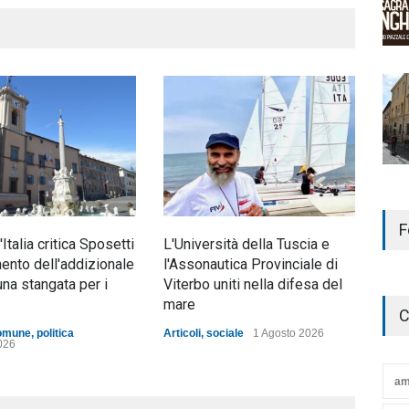
F
d'Italia critica Sposetti
L'Università della Tuscia e
Nott
mento dell'addizionale
l'Assonautica Provinciale di
mez
una stangata per i
Viterbo uniti nella difesa del
ann
mare
C
Artic
omune
,
politica
Articoli
,
sociale
1 Agosto 2026
026
am