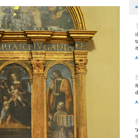
a
I
t
i
A
R
d
A
"
S