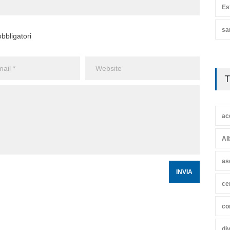
Es
sa
bbligatori
T
ac
Al
as
ce
co
di