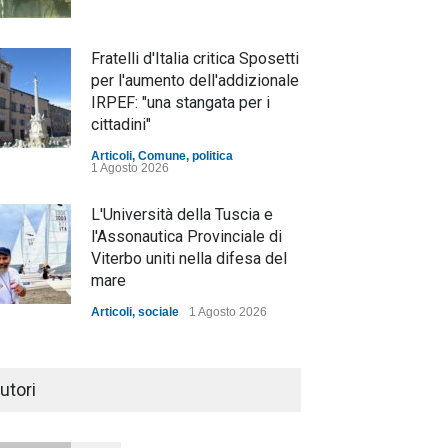
Fratelli d'Italia critica Sposetti
per l'aumento dell'addizionale
IRPEF: "una stangata per i
cittadini"
Articoli
,
Comune
,
politica
1 Agosto 2026
L'Università della Tuscia e
l'Assonautica Provinciale di
Viterbo uniti nella difesa del
mare
Articoli
,
sociale
1 Agosto 2026
Notte bianca a Tarquinia, un
mezzo insuccesso
utori
annunciato
Articoli
1 Agosto 2026