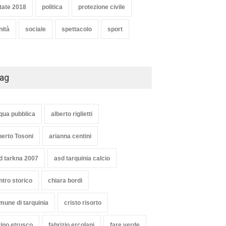
tate 2018
politica
protezione civile
nità
sociale
spettacolo
sport
ag
qua pubblica
alberto riglietti
berto Tosoni
arianna centini
d tarkna 2007
asd tarquinia calcio
ntro storico
chiara bordi
mune di tarquinia
cristo risorto
vino etrusco
fabrizio ercolani
fare verde