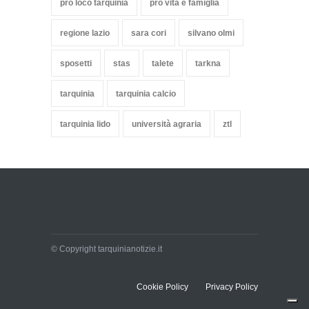
pro loco tarquinia
pro vita e famiglia
regione lazio
sara cori
silvano olmi
sposetti
stas
talete
tarkna
tarquinia
tarquinia calcio
tarquinia lido
università agraria
ztl
© Copyright tarquinianotizie.it
Cookie Policy
Privacy Policy