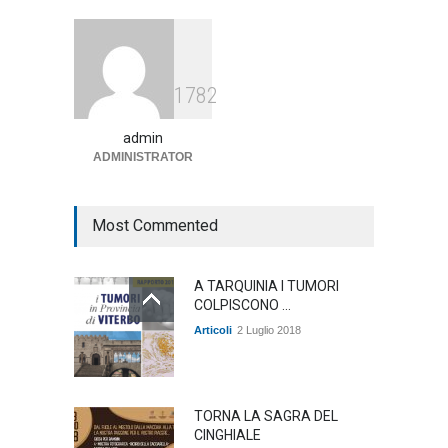
Articoli
1 Agosto 2026
Agricoltura, dal Governo
1782
arrivano i pagamenti PAC, la
soddisfazione del Ministro
Lollobrigida
admin
ADMINISTRATOR
ambiente
,
Articoli
,
politica
27 Luglio 2026
Most Commented
A TARQUINIA I TUMORI
COLPISCONO ...
Articoli
2 Luglio 2018
TORNA LA SAGRA DEL
CINGHIALE