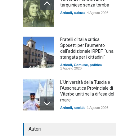
tarquiniese senza tomba
Articoli
,
cultura
4 Agosto 2026
Fratelli d'Italia critica
Sposetti per l'aumento
dell'addizionale IRPEF: "una
stangata per i cittadini"
Articoli
,
Comune
,
politica
1 Agosto 2026
L'Università della Tuscia e
l'Assonautica Provinciale di
Viterbo uniti nella difesa del
mare
Articoli
,
sociale
1 Agosto 2026
Notte bianca a Tarquinia, un
Autori
mezzo insuccesso
annunciato