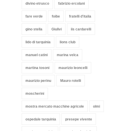
divino etrusco
fabrizio ercolani
fare verde
foibe
fratelli d'italia
gino stella
Giulivi
iis cardarelli
lido di tarquinia
lions club
manuel catini
marina velca
martina tosoni
maurizio leoncelli
maurizio perinu
Mauro rotelli
moscherini
mostra mercato macchine agricole
olmi
ospedale tarquinia
presepe vivente