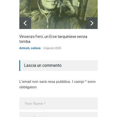
Vincenzo Ferri, un Eroe tarquiniese senza
Fratell
tomba
dell'ad
cittadin
Articoli
,
cultura
4 Agosto 2026
Articoli
,
Lascia un commento
L'email non sarà resa pubblica. I campi * sono
obbligatori