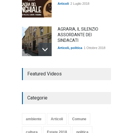
Articoli
2 Luglio 2018
AGRARIA, IL SILENZIO
ASSORDANTE DEI
SINDACATI
Articoli
,
politica
1 Ottobre 2018
TARQUINIA NELLA "DIVINA
Featured Videos
COMMEDIA"
Articoli
,
cultura
27 Marzo 2020
Categorie
SE NE VA UN ALTRO PEZZO
DI STORIA DEL LIDO DI
TARQUINIA
ambiente
Articoli
Comune
Articoli
,
cultura
8 Maggio 2020
cultura
Estate 2018
politica