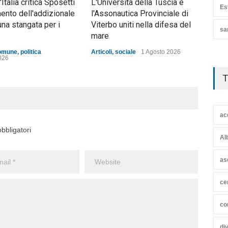
d'Italia critica Sposetti
L'Università della Tuscia e
Nott
Es
mento dell'addizionale
l'Assonautica Provinciale di
mez
una stangata per i
Viterbo uniti nella difesa del
ann
sa
mare
Artic
omune
,
politica
Articoli
,
sociale
1 Agosto 2026
026
T
ac
bbligatori
Al
as
ce
co
di