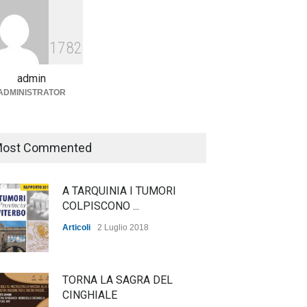
Agricoltura, dal Governo
arrivano i pagamenti PAC, la
1782
soddisfazione del Ministro
Lollobrigida
admin
ADMINISTRATOR
ambiente
,
Articoli
,
politica
27 Luglio 2026
ost Commented
A TARQUINIA I TUMORI
COLPISCONO ...
Articoli
2 Luglio 2018
TORNA LA SAGRA DEL
CINGHIALE