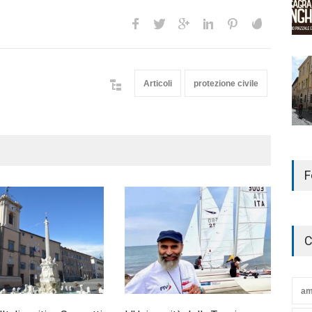
Articoli
protezione civile
F
C
am