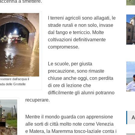
accenna a smettere.
I terreni agricoli sono allagati, le
strade rurali e non solo, invase
dal fango e terriccio. Molte
coltivazioni definitivamente
compromesse.
Le scuole, per giusta
precauzione, sono rimaste
chiuse anche oggi, con perdita
vuotare dall’acqua il
ada delle Grottelle
di ore di lezione che
difficilmente gli alunni potranno
recuperare.
Mentre il mondo guarda con apprensione
A
alle sorti di città molto note come Venezia
e Matera, la Maremma tosco-laziale conta i