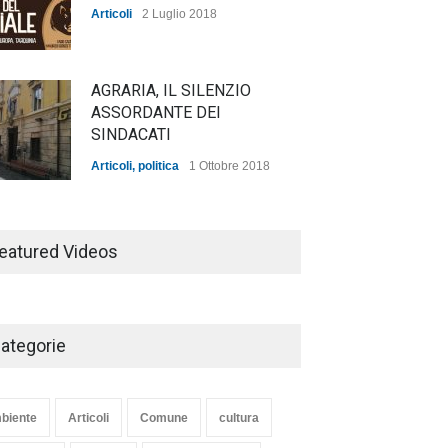
Articoli
2 Luglio 2018
AGRARIA, IL SILENZIO
ASSORDANTE DEI
SINDACATI
Articoli
,
politica
1 Ottobre 2018
TARQUINIA NELLA "DIVINA
COMMEDIA"
eatured Videos
Articoli
,
cultura
27 Marzo 2020
ategorie
SE NE VA UN ALTRO PEZZO
DI STORIA DEL LIDO DI
TARQUINIA
biente
Articoli
Comune
cultura
Articoli
,
cultura
8 Maggio 2020