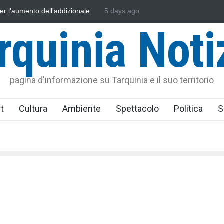
sonautica Provinciale di Viterbo
5 days ago
Vincenzo Ferri, un Eroe tarquinie
rquinia Noti
pagina d'informazione su Tarquinia e il suo territorio
t
Cultura
Ambiente
Spettacolo
Politica
S