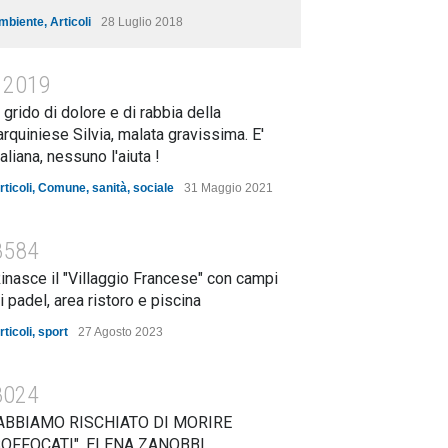
mbiente
,
Articoli
28 Luglio 2018
12019
l grido di dolore e di rabbia della
arquiniese Silvia, malata gravissima. E'
taliana, nessuno l'aiuta !
rticoli
,
Comune
,
sanità
,
sociale
31 Maggio 2021
8584
inasce il "Villaggio Francese" con campi
i padel, area ristoro e piscina
rticoli
,
sport
27 Agosto 2023
8024
ABBIAMO RISCHIATO DI MORIRE
OFFOCATI". ELENA ZANOBBI