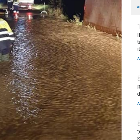
a
I
t
i
A
R
d
A
"
S