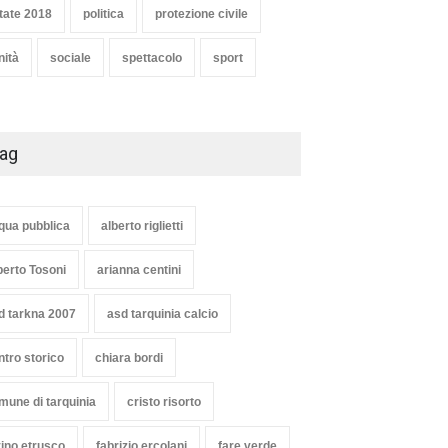
e bianca a Tarquinia, un
Agricoltura, dal Governo
tate 2018
politica
protezione civile
zo insuccesso
arrivano i pagamenti PAC, la
unciato
soddisfazione del Ministro
nità
sociale
spettacolo
sport
Lollobrigida
oli
1 Agosto 2026
ambiente
,
Articoli
,
politica
27 Luglio 2026
ag
qua pubblica
alberto riglietti
berto Tosoni
arianna centini
d tarkna 2007
asd tarquinia calcio
ntro storico
chiara bordi
mune di tarquinia
cristo risorto
vino etrusco
fabrizio ercolani
fare verde