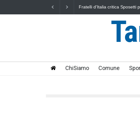
L'Università della Tuscia e l'As
uniti nella difesa del mare
Ta
ChiSiamo
Comune
Spor