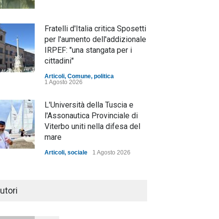
Fratelli d'Italia critica Sposetti
per l'aumento dell'addizionale
IRPEF: "una stangata per i
cittadini"
Articoli
,
Comune
,
politica
1 Agosto 2026
L'Università della Tuscia e
l'Assonautica Provinciale di
Viterbo uniti nella difesa del
mare
Articoli
,
sociale
1 Agosto 2026
Notte bianca a Tarquinia, un
mezzo insuccesso
utori
annunciato
Articoli
1 Agosto 2026