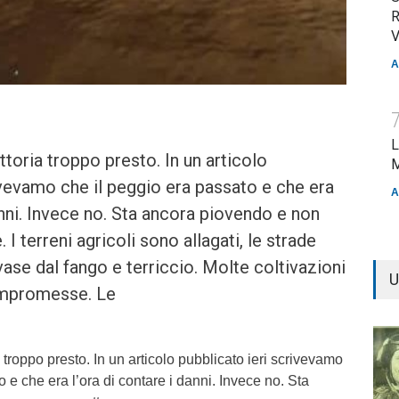
R
V
A
L
toria troppo presto. In un articolo
M
ivevamo che il peggio era passato e che era
A
anni. Invece no. Sta ancora piovendo e non
I terreni agricoli sono allagati, le strade
nvase dal fango e terriccio. Molte coltivazioni
U
ompromesse. Le
 troppo presto. In un articolo pubblicato ieri scrivevamo
 e che era l’ora di contare i danni. Invece no. Sta