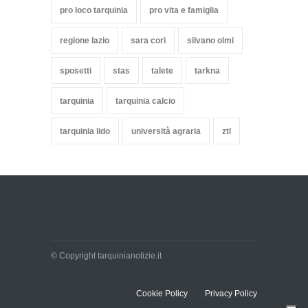
pro loco tarquinia
pro vita e famiglia
regione lazio
sara cori
silvano olmi
sposetti
stas
talete
tarkna
tarquinia
tarquinia calcio
tarquinia lido
università agraria
ztl
© Copyright tarquinianotizie.it
Cookie Policy
Privacy Policy