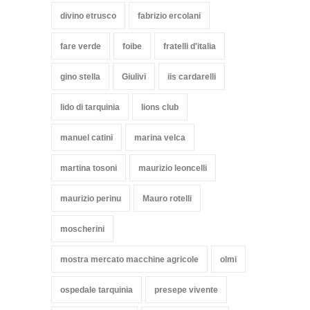
divino etrusco
fabrizio ercolani
fare verde
foibe
fratelli d'italia
gino stella
Giulivi
iis cardarelli
lido di tarquinia
lions club
manuel catini
marina velca
martina tosoni
maurizio leoncelli
maurizio perinu
Mauro rotelli
moscherini
mostra mercato macchine agricole
olmi
ospedale tarquinia
presepe vivente