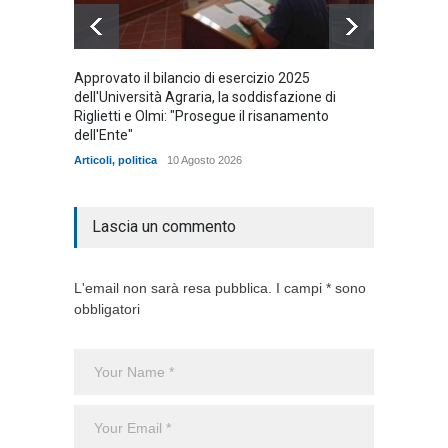
Approvato il bilancio di esercizio 2025
Vincen
dell'Università Agraria, la soddisfazione di
tomba
Riglietti e Olmi: "Prosegue il risanamento
Articoli
,
dell'Ente"
Articoli
,
politica
10 Agosto 2026
Lascia un commento
L'email non sarà resa pubblica. I campi * sono
obbligatori