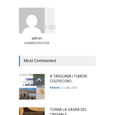
mare
Articoli
,
sociale
1 Agosto 2026
Notte bianca a Tarquinia, un
1783
mezzo insuccesso
annunciato
admin
Articoli
1 Agosto 2026
ADMINISTRATOR
Most Commented
A TARQUINIA I TUMORI
COLPISCONO ...
Articoli
2 Luglio 2018
TORNA LA SAGRA DEL
CINGHIALE