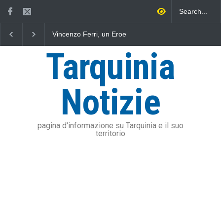
Vincenzo Ferri, un Eroe
Fratelli d'Italia critica
Approv
tarquiniese senza tomba
Sposetti per l'aumento
eserc
dell'addizionale IRPEF: "una
dell'U
Tarquinia
stangata per i cittadini"
soddis
Olmi: 
risan
Notizie
pagina d'informazione su Tarquinia e il suo
territorio