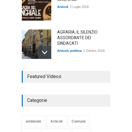
Articoli
2 Luglio 2018
AGRARIA, IL SILENZIO
ASSORDANTE DEI
SINDACATI
Articoli
,
politica
1 Ottobre 2018
TARQUINIA NELLA "DIVINA
Featured Videos
COMMEDIA"
Articoli
,
cultura
27 Marzo 2020
Categorie
SE NE VA UN ALTRO PEZZO
DI STORIA DEL LIDO DI
TARQUINIA
ambiente
Articoli
Comune
Articoli
,
cultura
8 Maggio 2020