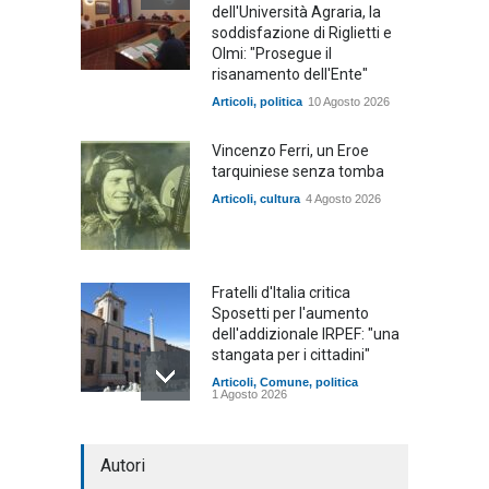
dell'Università Agraria, la
soddisfazione di Riglietti e
Olmi: "Prosegue il
risanamento dell'Ente"
Articoli
,
politica
10 Agosto 2026
Vincenzo Ferri, un Eroe
tarquiniese senza tomba
Articoli
,
cultura
4 Agosto 2026
Fratelli d'Italia critica
Sposetti per l'aumento
dell'addizionale IRPEF: "una
stangata per i cittadini"
Articoli
,
Comune
,
politica
1 Agosto 2026
L'Università della Tuscia e
Autori
l'Assonautica Provinciale di
Viterbo uniti nella difesa del