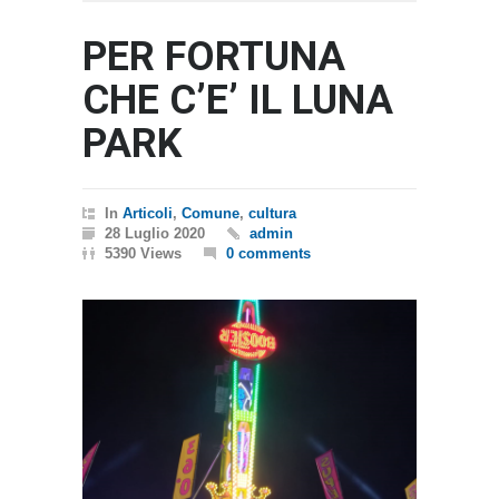
PER FORTUNA
CHE C’E’ IL LUNA
PARK
In
Articoli
,
Comune
,
cultura
28 Luglio 2020
admin
5390 Views
0 comments