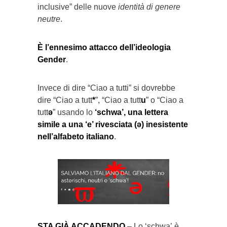
inclusive” delle nuove
identità di genere
neutre
.
È l’ennesimo attacco dell’ideologia
Gender
.
Invece di dire “Ciao a tutti” si dovrebbe
dire “Ciao a tutt
*
”, “Ciao a tutt
u
” o “Ciao a
tutt
ə
” usando lo
‘schwa’, una lettera
simile a una ‘e’ rivesciata (ə) inesistente
nell’alfabeto italiano
.
STA GIÀ ACCADENDO
– Lo ‘schwa’ è