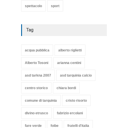
spettacolo
sport
Tag
acqua pubblica
alberto riglietti
Alberto Tosoni
arianna centini
asd tarkna 2007
asd tarquinia calcio
centro storico
chiara bordi
comune di tarquinia
cristo risorto
divino etrusco
fabrizio ercolani
fare verde
foibe
fratelli d'italia