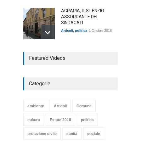
AGRARIA, IL SILENZIO
ASSORDANTE DEI
SINDACATI
Articoli
,
politica
1 Ottobre 2018
TARQUINIA NELLA "DIVINA
Featured Videos
COMMEDIA"
Articoli
,
cultura
27 Marzo 2020
Categorie
SE NE VA UN ALTRO PEZZO
DI STORIA DEL LIDO DI
TARQUINIA
ambiente
Articoli
Comune
Articoli
,
cultura
8 Maggio 2020
cultura
Estate 2018
politica
protezione civile
sanità
sociale