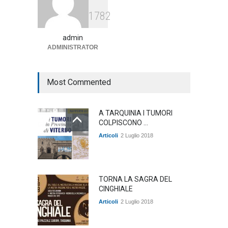
Agricoltura, dal Governo
1782
arrivano i pagamenti PAC, la
soddisfazione del Ministro
Lollobrigida
admin
ADMINISTRATOR
ambiente
,
Articoli
,
politica
27 Luglio 2026
Most Commented
A TARQUINIA I TUMORI
COLPISCONO ...
Articoli
2 Luglio 2018
TORNA LA SAGRA DEL
CINGHIALE
Articoli
2 Luglio 2018