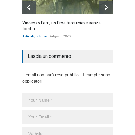
Vincenzo Ferri, un Eroe tarquiniese senza
Fratell
tomba
dell'ad
cittadin
Articoli
,
cultura
4 Agosto 2026
Articoli
,
Lascia un commento
L'email non sarà resa pubblica. I campi * sono
obbligatori