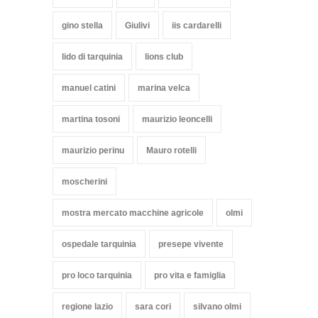
gino stella
Giulivi
iis cardarelli
lido di tarquinia
lions club
manuel catini
marina velca
martina tosoni
maurizio leoncelli
maurizio perinu
Mauro rotelli
moscherini
mostra mercato macchine agricole
olmi
ospedale tarquinia
presepe vivente
pro loco tarquinia
pro vita e famiglia
regione lazio
sara cori
silvano olmi