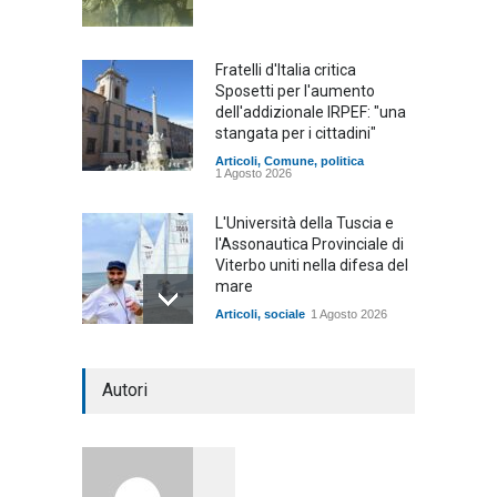
Fratelli d'Italia critica
Sposetti per l'aumento
dell'addizionale IRPEF: "una
stangata per i cittadini"
Articoli
,
Comune
,
politica
1 Agosto 2026
L'Università della Tuscia e
l'Assonautica Provinciale di
Viterbo uniti nella difesa del
mare
Articoli
,
sociale
1 Agosto 2026
Notte bianca a Tarquinia, un
Autori
mezzo insuccesso
annunciato
Articoli
1 Agosto 2026