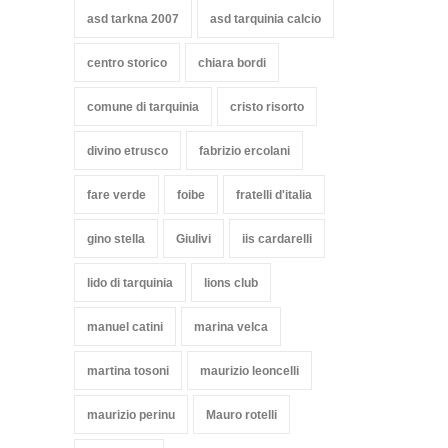
asd tarkna 2007
asd tarquinia calcio
centro storico
chiara bordi
comune di tarquinia
cristo risorto
divino etrusco
fabrizio ercolani
fare verde
foibe
fratelli d'italia
gino stella
Giulivi
iis cardarelli
lido di tarquinia
lions club
manuel catini
marina velca
martina tosoni
maurizio leoncelli
maurizio perinu
Mauro rotelli