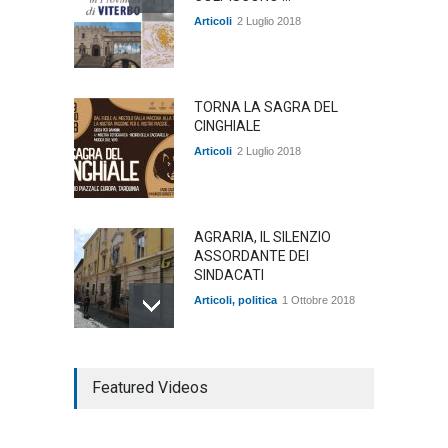
Articoli
2 Luglio 2018
TORNA LA SAGRA DEL
CINGHIALE
Articoli
2 Luglio 2018
AGRARIA, IL SILENZIO
ASSORDANTE DEI
SINDACATI
Articoli
,
politica
1 Ottobre 2018
TARQUINIA NELLA "DIVINA
Featured Videos
COMMEDIA"
Articoli
,
cultura
27 Marzo 2020