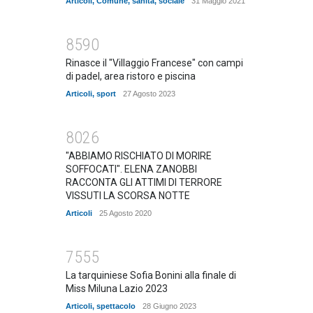
Articoli
,
Comune
,
sanità
,
sociale
31 Maggio 2021
8590
Rinasce il "Villaggio Francese" con campi
di padel, area ristoro e piscina
Articoli
,
sport
27 Agosto 2023
8026
"ABBIAMO RISCHIATO DI MORIRE
SOFFOCATI". ELENA ZANOBBI
RACCONTA GLI ATTIMI DI TERRORE
VISSUTI LA SCORSA NOTTE
Articoli
25 Agosto 2020
7555
La tarquiniese Sofia Bonini alla finale di
Miss Miluna Lazio 2023
Articoli
,
spettacolo
28 Giugno 2023