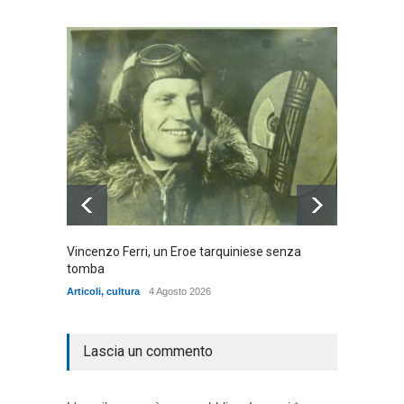
Vincenzo Ferri, un Eroe tarquiniese senza
Fratell
tomba
dell'ad
cittadin
Articoli
,
cultura
4 Agosto 2026
Articoli
,
Lascia un commento