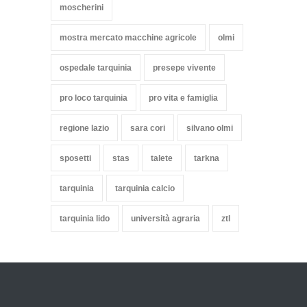
moscherini
mostra mercato macchine agricole
olmi
ospedale tarquinia
presepe vivente
pro loco tarquinia
pro vita e famiglia
regione lazio
sara cori
silvano olmi
sposetti
stas
talete
tarkna
tarquinia
tarquinia calcio
tarquinia lido
università agraria
ztl