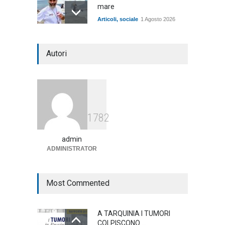
mare
Articoli
,
sociale
1 Agosto 2026
Notte bianca a Tarquinia, un
Autori
mezzo insuccesso
annunciato
Articoli
1 Agosto 2026
Agricoltura, dal Governo
1782
arrivano i pagamenti PAC, la
soddisfazione del Ministro
Lollobrigida
admin
ADMINISTRATOR
ambiente
,
Articoli
,
politica
27 Luglio 2026
Most Commented
A TARQUINIA I TUMORI
COLPISCONO ...