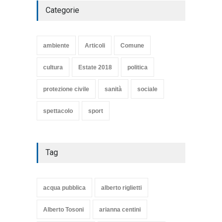
Categorie
SE NE VA UN ALTRO PEZZO
DI STORIA DEL LIDO DI
TARQUINIA
ambiente
Articoli
Comune
Articoli
,
cultura
8 Maggio 2020
cultura
Estate 2018
politica
protezione civile
sanità
sociale
spettacolo
sport
Tag
acqua pubblica
alberto riglietti
Alberto Tosoni
arianna centini