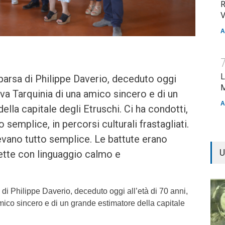
R
V
A
L
arsa di Philippe Daverio, deceduto oggi
M
priva Tarquinia di una amico sincero e di un
A
lla capitale degli Etruschi. Ci ha condotti,
o semplice, in percorsi culturali frastagliati.
vano tutto semplice. Le battute erano
U
ette con linguaggio calmo e
i Philippe Daverio, deceduto oggi all’età di 70 anni,
mico sincero e di un grande estimatore della capitale