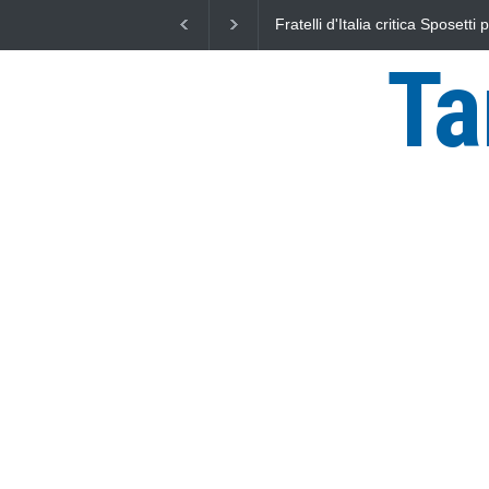
L'Università della Tuscia e l'As
uniti nella difesa del mare
Ta