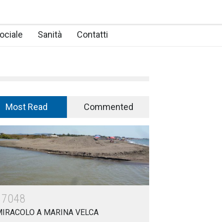
ociale
Sanità
Contatti
Most Read
Commented
17048
MIRACOLO A MARINA VELCA