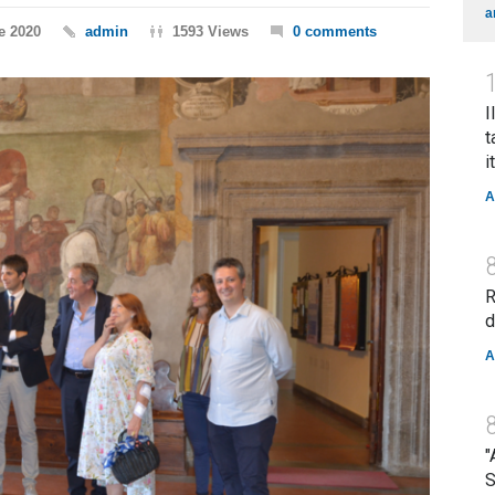
a
e 2020
admin
1593 Views
0 comments
I
t
i
A
R
d
A
"
S