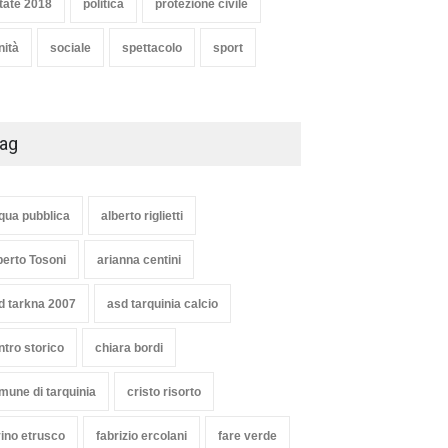
tate 2018
politica
protezione civile
nità
sociale
spettacolo
sport
ag
qua pubblica
alberto riglietti
berto Tosoni
arianna centini
d tarkna 2007
asd tarquinia calcio
ntro storico
chiara bordi
mune di tarquinia
cristo risorto
vino etrusco
fabrizio ercolani
fare verde