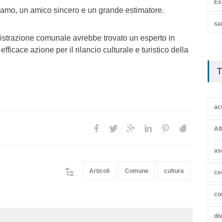
Es
tiamo, un amico sincero e un grande estimatore.
sa
istrazione comunale avrebbe trovato un esperto in
fficace azione per il rilancio culturale e turistico della
T
ac
Al
as
Articoli
Comune
cultura
ce
co
di