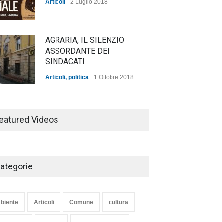
Articoli
2 Luglio 2018
AGRARIA, IL SILENZIO
ASSORDANTE DEI
SINDACATI
Articoli
,
politica
1 Ottobre 2018
TARQUINIA NELLA "DIVINA
COMMEDIA"
eatured Videos
Articoli
,
cultura
27 Marzo 2020
ategorie
SE NE VA UN ALTRO PEZZO
DI STORIA DEL LIDO DI
TARQUINIA
biente
Articoli
Comune
cultura
Articoli
,
cultura
8 Maggio 2020