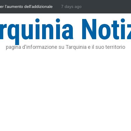
sonautica Provinciale di Viterbo
7 days ago
Vincenzo Ferri, un Eroe tarquinie
rquinia Noti
pagina d'informazione su Tarquinia e il suo territorio