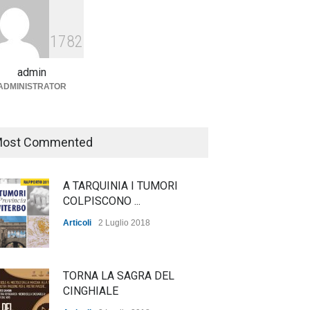
Agricoltura, dal Governo
arrivano i pagamenti PAC, la
1782
soddisfazione del Ministro
Lollobrigida
admin
ADMINISTRATOR
ambiente
,
Articoli
,
politica
27 Luglio 2026
ost Commented
A TARQUINIA I TUMORI
COLPISCONO ...
Articoli
2 Luglio 2018
TORNA LA SAGRA DEL
CINGHIALE