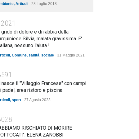
mbiente
,
Articoli
28 Luglio 2018
12021
l grido di dolore e di rabbia della
arquiniese Silvia, malata gravissima. E'
taliana, nessuno l'aiuta !
rticoli
,
Comune
,
sanità
,
sociale
31 Maggio 2021
8591
inasce il "Villaggio Francese" con campi
i padel, area ristoro e piscina
rticoli
,
sport
27 Agosto 2023
8028
ABBIAMO RISCHIATO DI MORIRE
OFFOCATI". ELENA ZANOBBI