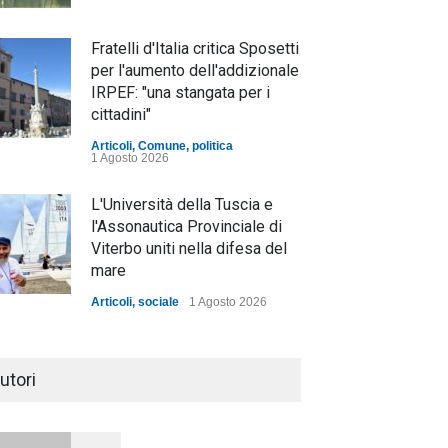
Fratelli d'Italia critica Sposetti
per l'aumento dell'addizionale
IRPEF: "una stangata per i
cittadini"
Articoli
,
Comune
,
politica
1 Agosto 2026
L'Università della Tuscia e
l'Assonautica Provinciale di
Viterbo uniti nella difesa del
mare
Articoli
,
sociale
1 Agosto 2026
Notte bianca a Tarquinia, un
mezzo insuccesso
utori
annunciato
Articoli
1 Agosto 2026